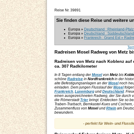
Reise Nr. 39891
Sie finden diese Reise und weitere u
Europa »
Deutschland : Rheinland-Pfal
Europa »
Deutschland : Süddeutschland »
Europa »
Frankreich : Grand Est » Radre
Ter
Radreisen Mosel Radweg von Metz bi
Radreisen von Metz nach Koblenz auf
ca. 307 Radkilometer
In 8 Tagen entlang der
Mosel
von
Metz
bis
Kobl
schöne
Radreise
in
Nordfrankreich
in der histo
alte Befestigungsanlagen an der
Mosel
noch heu
einladen. Dem jungen Flusslauf der
Mosel
folgen
Frankreich
,
Luxemburg
und
Deutschland
. Freu
einen ausgezeichneten Radweg, der Sie durch vi
die Römerstadt
Trier
bringt. Entdecken Sie so b
Traben-Trarbach, Bernkastel-Kues und Cochem, 
Zusammenfluss von
Mosel
und
Rhein
am Deutsc
bewundern.
- perfekt für Wein- und Flussl