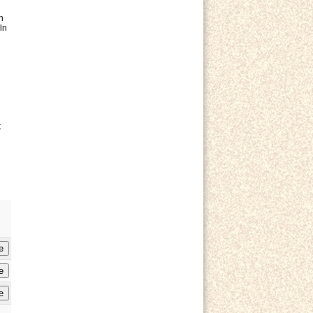
n
ln
t
e
e
e