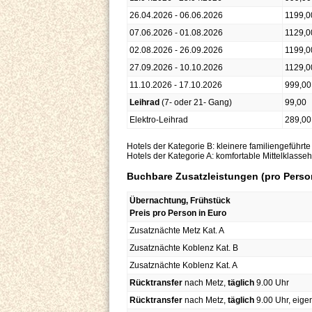
26.04.2026 - 06.06.2026
1199,0
07.06.2026 - 01.08.2026
1129,0
02.08.2026 - 26.09.2026
1199,0
27.09.2026 - 10.10.2026
1129,0
11.10.2026 - 17.10.2026
999,00
Leihrad
(7- oder 21- Gang)
99,00
Elektro-Leihrad
289,00
Hotels der Kategorie B: kleinere familiengeführt
Hotels der Kategorie A: komfortable Mittelklasse
Buchbare Zusatzleistungen (pro Perso
Übernachtung, Frühstück
Preis pro Person in Euro
Zusatznächte Metz Kat. A
Zusatznächte Koblenz Kat. B
Zusatznächte Koblenz Kat. A
Rücktransfer
nach Metz,
täglich
9.00 Uhr
Rücktransfer
nach Metz,
täglich
9.00 Uhr, eige