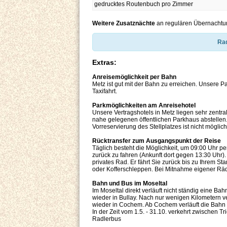
gedrucktes Routenbuch pro Zimmer
Weitere Zusatznächte
an regulären Übernachtu
Rad
Extras:
Anreisemöglichkeit per Bahn
Metz ist gut mit der Bahn zu erreichen. Unsere P
Taxifahrt.
Parkmöglichkeiten am Anreisehotel
Unsere Vertragshotels in Metz liegen sehr zentra
nahe gelegenen öffentlichen Parkhaus abstellen. 
Vorreservierung des Stellplatzes ist nicht möglic
Rücktransfer zum Ausgangspunkt der Reise
Täglich besteht die Möglichkeit, um 09:00 Uhr p
zurück zu fahren (Ankunft dort gegen 13:30 Uhr). 
privates Rad. Er fährt Sie zurück bis zu Ihrem St
oder Kofferschleppen. Bei Mitnahme eigener Räde
Bahn und Bus im Moseltal
Im Moseltal direkt verläuft nicht ständig eine Ba
wieder in Bullay. Nach nur wenigen Kilometern v
wieder in Cochem. Ab Cochem verläuft die Bahn 
In der Zeit vom 1.5. - 31.10. verkehrt zwischen T
Radlerbus