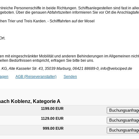
lreiche Personenschiffe in beide Richtungen. Schiffsanlegestellen sind fast in alle
boten. Über die genauen Abfahrtszeiten informieren Sie vor Ort die Anschlagtafe
hen Trier und Treis Karden. - Schifffahrten auf der Mosel
Ort.
en mit eingeschränkter Mobilität und anderen Behinderungen im Allgemeinen nich
len Bedürfnissen entspricht, erfragen Sie bitte bei uns.
KG, Alte Kasseler Str. 43, 35039 Marburg, 06421 88689-0, info@velociped.de
ragen
AGB (Reiseveranstalter)
Senden
nach Koblenz, Kategorie A
1199.00 EUR
Buchungsanfrag
1129.00 EUR
Buchungsanfrag
999.00 EUR
Buchungsanfrag