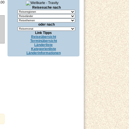
.00
Reisesuche nach
oder nach
Link Tipps
Reiseübersicht
Terminübersicht
Länderliste
Kategorienliste
Länderinformationen