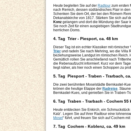
Heute begleiten Sie auf der
Radtour
zum ersten M
nach Remich, dessen südländisches Flair in den
Schenken Sie dem Ort, der bei den Römern Remac
Dekanatskirche von 1817. Stärken Sie sich auf d
Konz
gelangen und dort die Mündung der Saar in 
Sie noch Zeit für einen ausgiebigen Stadtrundga
herrlichen Doms.
4. Tag Trier - Piesport, ca. 48 km
Dieser Tag ist ein echter Klassiker mit römisch
Trier
und radeln Sie nach Mehring, wo die Villa R
beziehungsweise Landgut im römischen Reich. H
Gemütlich rollen Sie anschließend nach Trittenh
die Rebenaufzucht informiert. Kurz vor dem Tages
liegt näher, als hier noch einen Schoppen zu pro
5. Tag Piesport - Traben - Trarbach, ca
Die zwei berühmten Moselstädte Bernkastel-Kue
krönen die heutige Etappe der
Radreise
. Staune
Bernkastel-Kues, und genießen Sie in Traben-Trar
6. Tag Traben - Trarbach - Cochem 55
Heute entdecken Sie Enkirch, ein Schmuckstück m
Katz’. Legen Sie auf ihrer Radtour eine lohnens
Mosel
“ führt, und freuen Sie sich auf Cochem m
7. Tag Cochem - Koblenz, ca. 49 km