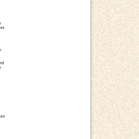
n
des
n
und
s
zen