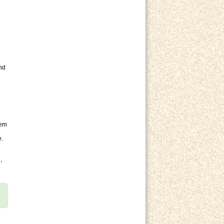
nd
uem
e.
,