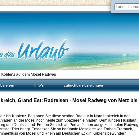
- Koblenz auf dem Mosel Radweg
ubsreisen
Info's
zubuchbare Leistungen
nkreich, Grand Est: Radreisen - Mosel Radweg von Metz bis
etz bis Koblenz. Beginnen Sie diese schöne Radtour in Nordfrankreich in der
gsanlagen an der Mosel noch heute zum Spazieren einladen. Dem jungen Flusslauf
burg und Deutschland. Freuen Sie sich ab Perl auf einen ausgezeichneten Radweg
erstadt Trier bringt. Entdecken Sie so berühmte Moselorte wie Traben-Trarbach,
mmenfluss von Mosel und Rhein am Deutschen Eck in Koblenz bewundern.