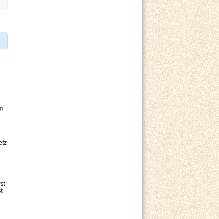
em
etz
st
t