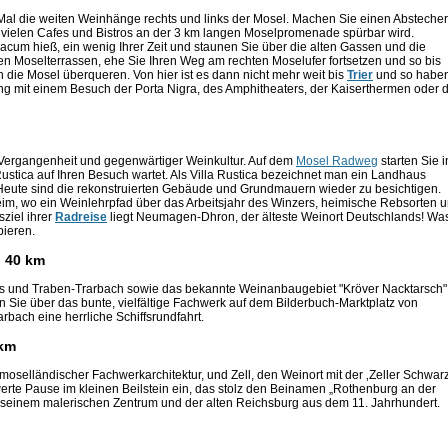
al die weiten Weinhänge rechts und links der Mosel. Machen Sie einen Abstecher
 vielen Cafes und Bistros an der 3 km langen Moselpromenade spürbar wird.
um hieß, ein wenig Ihrer Zeit und staunen Sie über die alten Gassen und die
en Moselterrassen, ehe Sie Ihren Weg am rechten Moselufer fortsetzen und so bis
die Mosel überqueren. Von hier ist es dann nicht mehr weit bis
Trier
und so habe
ng mit einem Besuch der Porta Nigra, des Amphitheaters, der Kaiserthermen oder 
er Vergangenheit und gegenwärtiger Weinkultur. Auf dem
Mosel Radweg
starten Sie i
ustica auf Ihren Besuch wartet. Als Villa Rustica bezeichnet man ein Landhaus
eute sind die rekonstruierten Gebäude und Grundmauern wieder zu besichtigen.
eim, wo ein Weinlehrpfad über das Arbeitsjahr des Winzers, heimische Rebsorten 
ziel ihrer
Radreise
liegt Neumagen-Dhron, der älteste Weinort Deutschlands! Wa
bieren.
. 40 km
s und Traben-Trarbach sowie das bekannte Weinanbaugebiet "Kröver Nacktarsch"
n Sie über das bunte, vielfältige Fachwerk auf dem Bilderbuch-Marktplatz von
bach eine herrliche Schiffsrundfahrt.
 km
oselländischer Fachwerkarchitektur, und Zell, den Weinort mit der ‚Zeller Schwar
werte Pause im kleinen Beilstein ein, das stolz den Beinamen „Rothenburg an der
it seinem malerischen Zentrum und der alten Reichsburg aus dem 11. Jahrhundert.