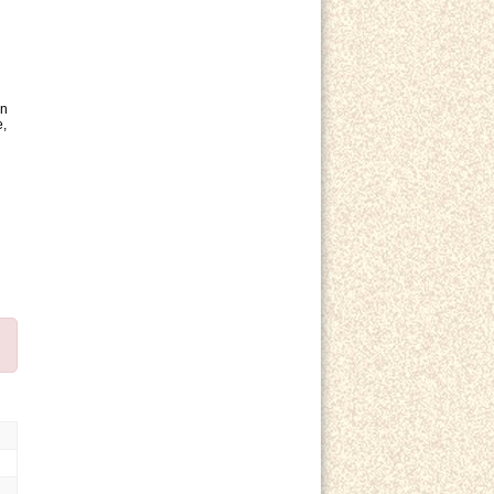
en
e,