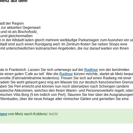
blenz auf dem
adt der Region
s zur aktuellen Gegenwart
nd ist als Bischofssitz,
 Kunst gleichermaßen
in der Altstadt laden gleich mehrere weitläufige Parkanlagen zum Ausruhen ein u
 Stadt sind auch einen Rundgang wert.
Im Zentrum finden Sie neben Shops eine
 mit unterschiedlichen kulinarischen Angeboten, die nur darauf warten von Ihnen
te in Frankreich. Lassen Sie sich unterwegs auf der
Radtour
von der berühmten
 einen guten 'Cafe au lait'. Wer die
Radtour
kürzen möchte, startet ab Metz beq
onville (Fahrradmitnahme kostenlos). Freuen Sie sich auf einen Radweg mit einer
 radeln Sie wohl gelaunt ganz eng am Wasser bis zur deutsch französischen Grenz
haben Sie Perl erreicht und können nun noch übersetzen nach Schengen (andere
ropäische Abkommen, welches den freien Waren- und Personenverkehr regelt, oder
chen Villa Borg (5 km östlich von Perl). Staunen Sie hier über die Ausgrabungen
illenbades, über die neue Anlage alter römischer Gärten und genießen Sie eine
dweg
von Metz nach Koblenz:
leicht
.