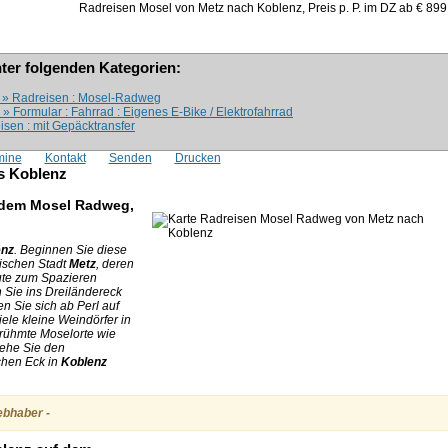
Radreisen Mosel von Metz nach Koblenz, Preis p. P. im DZ ab €
899
nter folgenden Kategorien:
z » Radreisen : Mosel-Radweg
 Formular : Fahrrad : Eigenes E-Bike / Elektrofahrrad
isen : mit Gepäcktransfer
mine
Kontakt
Senden
Drucken
s Koblenz
 dem Mosel Radweg,
enz
. Beginnen Sie diese
rischen Stadt
Metz
, deren
te zum Spazieren
 Sie ins Dreiländereck
en Sie sich ab Perl auf
ele kleine Weindörfer in
erühmte Moselorte wie
ehe Sie den
hen Eck in
Koblenz
iebhaber -