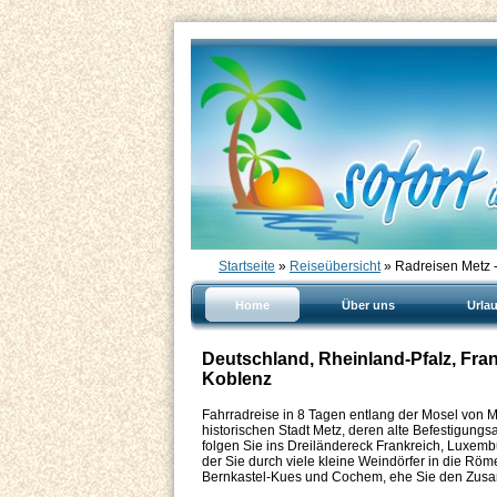
Startseite
»
Reiseübersicht
» Radreisen Metz 
Home
Über uns
Urla
Deutschland, Rheinland-Pfalz, Fra
Koblenz
Fahrradreise in 8 Tagen entlang der Mosel von M
historischen Stadt Metz, deren alte Befestigun
folgen Sie ins Dreiländereck Frankreich, Luxem
der Sie durch viele kleine Weindörfer in die Röm
Bernkastel-Kues und Cochem, ehe Sie den Zusa