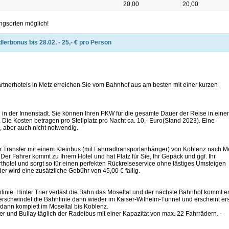
20,00
20,00
ngsorten möglich!
lerbonus bis 28.02. - 25,- € pro Person
artnerhotels in Metz erreichen Sie vom Bahnhof aus am besten mit einer kurzen
l in der Innenstadt. Sie können Ihren PKW für die gesamte Dauer der Reise in ein
Die Kosten betragen pro Stellplatz pro Nacht ca. 10,- Euro(Stand 2023). Eine
h, aber auch nicht notwendig.
er Transfer mit einem Kleinbus (mit Fahrradtransportanhänger) von Koblenz nach M
Der Fahrer kommt zu Ihrem Hotel und hat Platz für Sie, Ihr Gepäck und ggf. Ihr
arthotel und sorgt so für einen perfekten Rückreiseservice ohne lästiges Umsteigen
r wird eine zusätzliche Gebühr von 45,00 € fällig.
hnlinie. Hinter Trier verläst die Bahn das Moseltal und der nächste Bahnhof kommt er
erschwindet die Bahnlinie dann wieder im Kaiser-Wilhelm-Tunnel und erscheint ers
dann komplett im Moseltal bis Koblenz.
rier und Bullay täglich der Radelbus mit einer Kapazität von max. 22 Fahrrädern. -