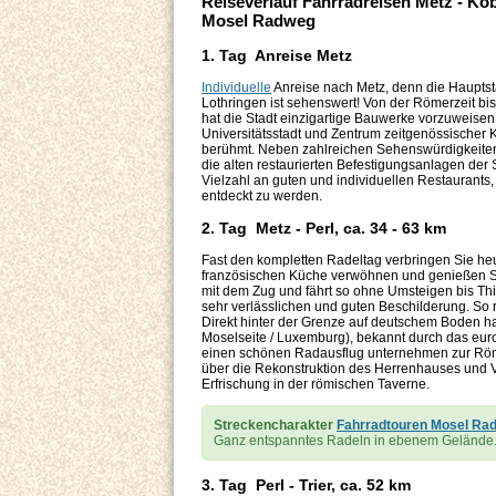
Reiseverlauf Fahrradreisen Metz - Ko
Mosel Radweg
1. Tag Anreise Metz
Individuelle
Anreise nach Metz, denn die Hauptst
Lothringen ist sehenswert! Von der Römerzeit bi
hat die Stadt einzigartige Bauwerke vorzuweisen u
Universitätsstadt und Zentrum zeitgenössischer
berühmt. Neben zahlreichen Sehenswürdigkeiten 
die alten restaurierten Befestigungsanlagen der
Vielzahl an guten und individuellen Restaurants,
entdeckt zu werden.
2. Tag Metz - Perl, ca. 34 - 63 km
Fast den kompletten Radeltag verbringen Sie heu
französischen Küche verwöhnen und genießen Sie
mit dem Zug und fährt so ohne Umsteigen bis Thi
sehr verlässlichen und guten Beschilderung. So
Direkt hinter der Grenze auf deutschem Boden 
Moselseite / Luxemburg), bekannt durch das eu
einen schönen Radausflug unternehmen zur Römis
über die Rekonstruktion des Herrenhauses und V
Erfrischung in der römischen Taverne.
Streckencharakter
Fahrradtouren Mosel Ra
Ganz entspanntes Radeln in ebenem Gelände
3. Tag Perl - Trier, ca. 52 km