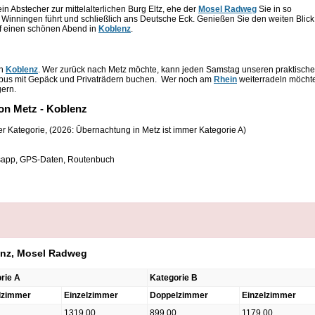
in Abstecher zur mittelalterlichen Burg Eltz, ehe der
Mosel Radweg
Sie in so
inningen führt und schließlich ans Deutsche Eck. Genießen Sie den weiten Blick
auf einen schönen Abend in
Koblenz
.
on
Koblenz
. Wer zurück nach Metz möchte, kann jeden Samstag unseren praktisch
inbus mit Gepäck und Privaträdern buchen. Wer noch am
Rhein
weiterradeln möcht
gern.
on Metz - Koblenz
r Kategorie, (2026: Übernachtung in Metz ist immer Kategorie A)
onsapp, GPS-Daten, Routenbuch
lenz, Mosel Radweg
rie A
Kategorie B
lzimmer
Einzelzimmer
Doppelzimmer
Einzelzimmer
1319,00
899,00
1179,00