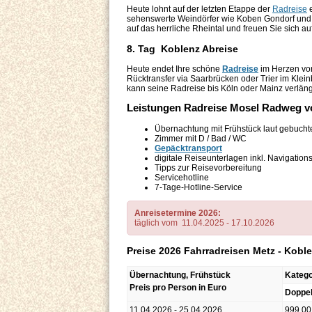
Heute lohnt auf der letzten Etappe der
Radreise
e
sehenswerte Weindörfer wie Koben Gondorf und W
auf das herrliche Rheintal und freuen Sie sich 
8. Tag Koblenz Abreise
Heute endet Ihre schöne
Radreise
im Herzen v
Rücktransfer via Saarbrücken oder Trier im Kle
kann seine Radreise bis Köln oder Mainz verlän
Leistungen Radreise Mosel Radweg v
Übernachtung mit Frühstück laut gebuchte
Zimmer mit D / Bad / WC
Gepäcktransport
digitale Reiseunterlagen inkl. Navigati
Tipps zur Reisevorbereitung
Servicehotline
7-Tage-Hotline-Service
Anreisetermine 2026:
täglich vom 11.04.2025 - 17.10.2026
Preise 2026 Fahrradreisen Metz - Kob
Übernachtung, Frühstück
Katego
Preis pro Person in Euro
Doppe
11.04.2026 - 25.04.2026
999,00