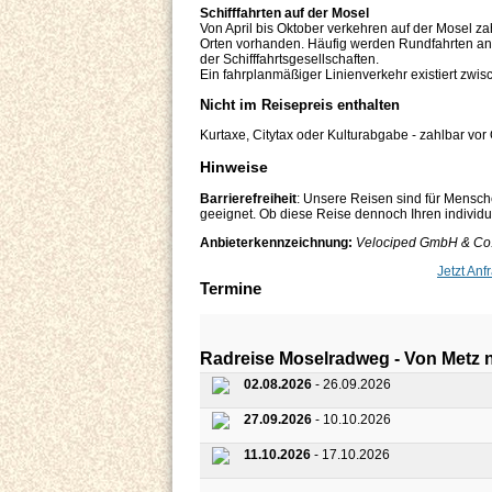
Schifffahrten auf der Mosel
Von April bis Oktober verkehren auf der Mosel zah
Orten vorhanden. Häufig werden Rundfahrten ange
der Schifffahrtsgesellschaften.
Ein fahrplanmäßiger Linienverkehr existiert zwisc
Nicht im Reisepreis enthalten
Kurtaxe, Citytax oder Kulturabgabe - zahlbar vor 
Hinweise
Barrierefreiheit
: Unsere Reisen sind für Mensch
geeignet. Ob diese Reise dennoch Ihren individuel
Anbieterkennzeichnung:
Velociped GmbH & Co. 
Jetzt Anf
Termine
Radreise Moselradweg - Von Metz 
02.08.2026
- 26.09.2026
27.09.2026
- 10.10.2026
11.10.2026
- 17.10.2026