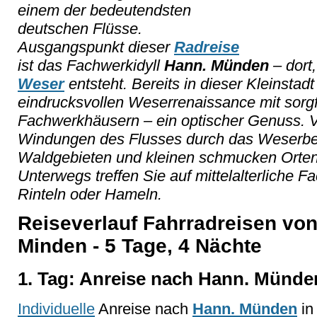
einem der bedeutendsten
deutschen Flüsse.
Ausgangspunkt dieser
Radreise
ist das Fachwerkidyll
Hann. Münden
– dort
Weser
entsteht. Bereits in dieser Kleinsta
eindrucksvollen Weserrenaissance mit sorgfä
Fachwerkhäusern – ein optischer Genuss. V
Windungen des Flusses durch das Weserber
Waldgebieten und kleinen schmucken Orten
Unterwegs treffen Sie auf mittelalterliche 
Rinteln oder Hameln.
Reiseverlauf Fahrradreisen vo
Minden - 5 Tage, 4 Nächte
1. Tag: Anreise nach Hann. Münde
Individuelle
Anreise nach
Hann. Münden
in