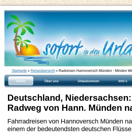
Startseite
»
Reiseübersicht
» Radreisen Hannoversch Münden - Minden W
Home
Über uns
Urlaubsreisen
Info's
Deutschland, Niedersachsen:
Radweg von Hann. Münden n
Fahrradreisen von Hannoversch Münden na
einem der bedeutendsten deutschen Flüsse