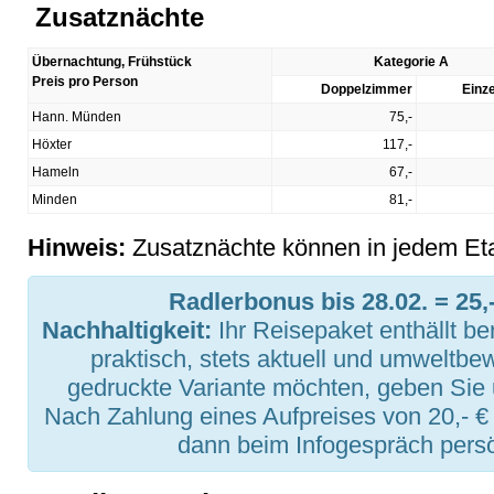
Zusatznächte
Übernachtung, Frühstück
Kategorie A
Preis pro Person
Doppelzimmer
Einz
Hann. Münden
75,-
Höxter
117,-
Hameln
67,-
Minden
81,-
Hinweis:
Zusatznächte können in jedem Et
Radlerbonus bis 28.02. = 25,
Nachhaltigkeit:
Ihr Reisepaket enthällt be
praktisch, stets aktuell und umweltbe
gedruckte Variante möchten, geben Sie 
Nach Zahlung eines Aufpreises von 20,- €
dann beim Infogespräch persö