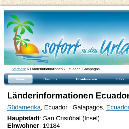
Startseite
» Länderinformationen » Ecuador : Galapagos
Home
Über uns
Urlaubsreisen
Info's
Länderinformationen Ecuador
Südamerika
, Ecuador : Galapagos,
Ecuado
Hauptstadt
: San Cristóbal (Insel)
Einwohner
: 19184