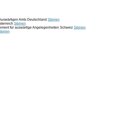
 Auswärtigen Amts Deutschland
Sibirien
sterreich
Sibirien
ement für auswärtige Angelegenheiten Schweiz
Sibirien
ibirien