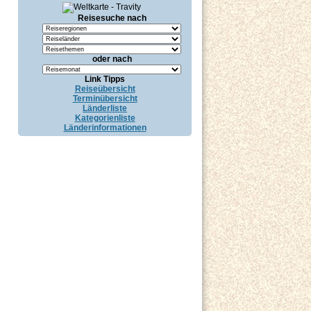
Reisesuche nach
oder nach
Link Tipps
Reiseübersicht
Terminübersicht
Länderliste
Kategorienliste
Länderinformationen