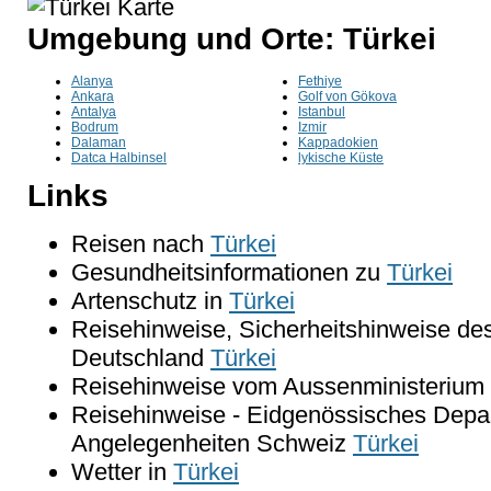
Umgebung und Orte: Türkei
Alanya
Fethiye
Ankara
Golf von Gökova
Antalya
Istanbul
Bodrum
Izmir
Dalaman
Kappadokien
Datca Halbinsel
lykische Küste
Links
Reisen nach
Türkei
Gesundheitsinformationen zu
Türkei
Artenschutz in
Türkei
Reisehinweise, Sicherheitshinweise de
Deutschland
Türkei
Reisehinweise vom Aussenministerium 
Reisehinweise - Eidgenössisches Depar
Angelegenheiten Schweiz
Türkei
Wetter in
Türkei