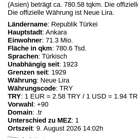
(Asien) beträgt ca. 780.58 tqkm. Die offizie
Die offizielle Währung ist Neue Lira.
Ländername
: Republik Türkei
Hauptstadt
: Ankara
Einwohner
: 71.3 Mio.
Fläche in qkm
: 780.6 Tsd.
Sprachen
: Türkisch
Unabhängig seit
: 1923
Grenzen seit
: 1929
Währung
: Neue Lira
Währungscode
: TRY
TRY
: 1 EUR = 2.58 TRY / 1 USD = 1.94 T
Vorwahl
: +90
Domain
: .tr
Unterschied zu MEZ
: 1
Ortszeit
: 9. August 2026 14:02h