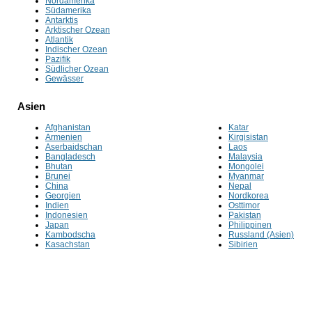
Nordamerika
Südamerika
Antarktis
Arktischer Ozean
Atlantik
Indischer Ozean
Pazifik
Südlicher Ozean
Gewässer
Asien
Afghanistan
Katar
Armenien
Kirgisistan
Aserbaidschan
Laos
Bangladesch
Malaysia
Bhutan
Mongolei
Brunei
Myanmar
China
Nepal
Georgien
Nordkorea
Indien
Osttimor
Indonesien
Pakistan
Japan
Philippinen
Kambodscha
Russland (Asien)
Kasachstan
Sibirien