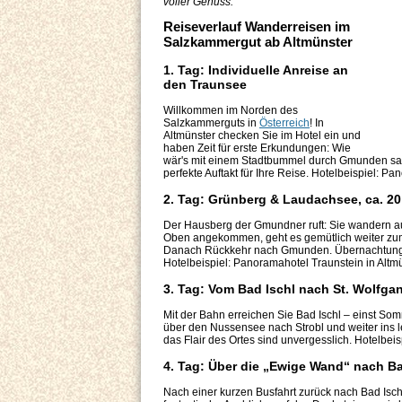
voller Genuss.
Reiseverlauf Wanderreisen im
Salzkammergut ab Altmünster
1. Tag: Individuelle Anreise an
den Traunsee
Willkommen im Norden des
Salzkammerguts in
Österreich
! In
Altmünster checken Sie im Hotel ein und
haben Zeit für erste Erkundungen: Wie
wär's mit einem Stadtbummel durch Gmunden samt 
perfekte Auftakt für Ihre Reise. Hotelbeispiel: P
2. Tag: Grünberg & Laudachsee, ca. 20
Der Hausberg der Gmundner ruft: Sie wandern au
Oben angekommen, geht es gemütlich weiter zum 
Danach Rückkehr nach Gmunden. Übernachtung 
Hotelbeispiel: Panoramahotel Traunstein in Altm
3. Tag: Vom Bad Ischl nach St. Wolfgan
Mit der Bahn erreichen Sie Bad Ischl – einst S
über den Nussensee nach Strobl und weiter ins 
das Flair des Ortes sind unvergesslich. Hotelbeis
4. Tag: Über die „Ewige Wand“ nach Ba
Nach einer kurzen Busfahrt zurück nach Bad Isch