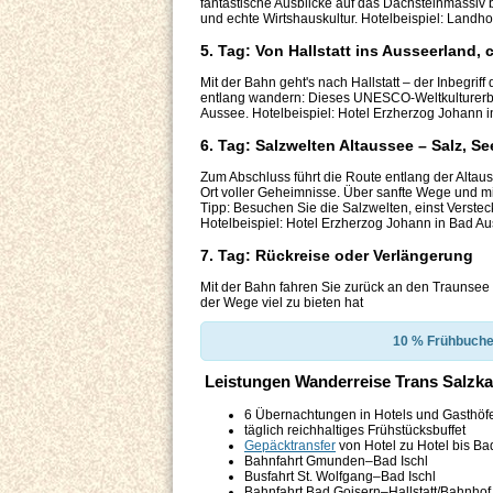
fantastische Ausblicke auf das Dachsteinmassiv b
und echte Wirtshauskultur. Hotelbeispiel: Landho
5. Tag: Von Hallstatt ins Ausseerland, 
Mit der Bahn geht's nach Hallstatt – der Inbegri
entlang wandern: Dieses UNESCO-Weltkulturerbe
Aussee. Hotelbeispiel: Hotel Erzherzog Johann 
6. Tag: Salzwelten Altaussee – Salz, Se
Zum Abschluss führt die Route entlang der Altau
Ort voller Geheimnisse. Über sanfte Wege und mi
Tipp: Besuchen Sie die Salzwelten, einst Verste
Hotelbeispiel: Hotel Erzherzog Johann in Bad A
7. Tag: Rückreise oder Verlängerung
Mit der Bahn fahren Sie zurück an den Traunsee 
der Wege viel zu bieten hat
10 % Frühbuche
Leistungen Wanderreise Trans Salz
6 Übernachtungen in Hotels und Gasthöfe
täglich reichhaltiges Frühstücksbuffet
Gepäcktransfer
von Hotel zu Hotel bis Ba
Bahnfahrt Gmunden–Bad Ischl
Busfahrt St. Wolfgang–Bad Ischl
Bahnfahrt Bad Goisern–Hallstatt/Bahnhof