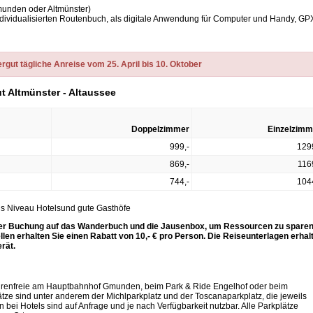
unden oder Altmünster)
ndividualisierten Routenbuch, als digitale Anwendung für Computer und Handy, GP
ut tägliche Anreise vom 25. April bis 10. Oktober
t Altmünster - Altaussee
Doppelzimmer
Einzelzimm
999,-
129
869,-
116
744,-
104
els Niveau Hotelsund gute Gasthöfe
Ihrer Buchung auf das Wanderbuch und die Jausenbox, um Ressourcen zu sparen
n erhalten Sie einen Rabatt von 10,- € pro Person. Die Reiseunterlagen erhal
erät.
hrenfreie am Hauptbahnhof Gmunden, beim Park & Ride Engelhof oder beim
tze sind unter anderem der Michlparkplatz und der Toscanaparkplatz, die jeweils
 bei Hotels sind auf Anfrage und je nach Verfügbarkeit nutzbar. Alle Parkplätze