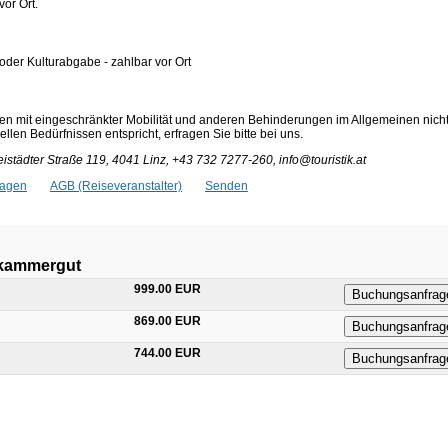
vor Ort.
 oder Kulturabgabe - zahlbar vor Ort
en mit eingeschränkter Mobilität und anderen Behinderungen im Allgemeinen nich
len Bedürfnissen entspricht, erfragen Sie bitte bei uns.
istädter Straße 119, 4041 Linz, +43 732 7277-260, info@touristik.at
ragen
AGB (Reiseveranstalter)
Senden
zkammergut
999.00 EUR
Buchungsanfrag
869.00 EUR
Buchungsanfrag
744.00 EUR
Buchungsanfrag