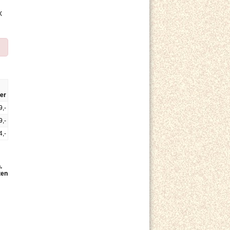
X
er
9,-
9,-
4,-
.
ten