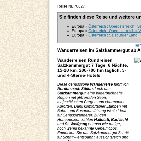
Reise Nr. 76627
Sie finden diese Reise und weitere u
Europa »
Österreich : Oberösterreich :
Europa »
Österreich : Oberösterreich »
Europa »
Österreich : Salzburger Land 
Ter
Wanderreisen im Salzkammergut ab Al
Wanderreisen Rundreisen
Salzkammergut 7
Tage, 6 Nächte,
1
5-20 km, 200-700 hm täglich,
3-
und 4-Sterne-Hotels
Diese genussvolle
Wanderreise
führt von
Norden nach Süden
durch das
Salzkammergut,
eine bilderbuchhafte
Region mit glitzernden Seen,
majestätischen Bergen und charmanten
Kurorten. Dank komfortabler Etappen mit
Bahn- und Busunterstützung ist sie ideal
für Genusswanderer. Zu den
Höhepunkten zählen
Hallstatt, Bad Ischl
und
St. Wolfgang
ebenso wie ruhige,
noch wenig bekannte Geheimtipps.
Entdecken Sie das Salzkammergut Schritt
für Schritt – entspannt, aussichtsreich und