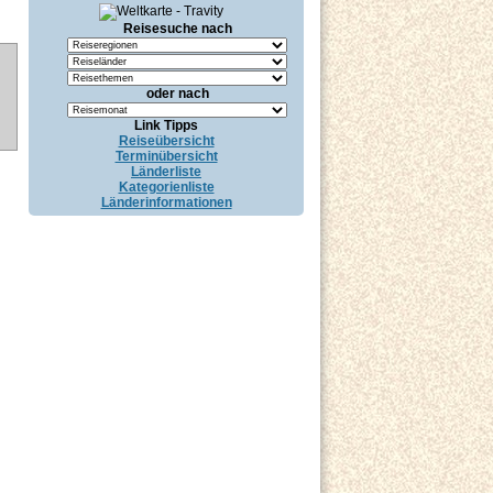
Reisesuche nach
oder nach
Link Tipps
Reiseübersicht
Terminübersicht
Länderliste
Kategorienliste
Länderinformationen