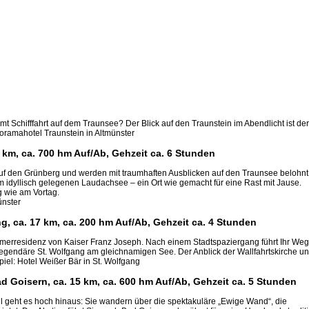
Schifffahrt auf dem Traunsee? Der Blick auf den Traunstein im Abendlicht ist der
anoramahotel Traunstein in Altmünster
 km, ca. 700 hm Auf/Ab, Gehzeit ca. 6 Stunden
f den Grünberg und werden mit traumhaften Ausblicken auf den Traunsee belohnt
idyllisch gelegenen Laudachsee – ein Ort wie gemacht für eine Rast mit Jause.
wie am Vortag.
ünster
g, ca. 17 km, ca. 200 hm Auf/Ab, Gehzeit ca. 4 Stunden
ommerresidenz von Kaiser Franz Joseph. Nach einem Stadtspaziergang führt Ihr Weg
legendäre St. Wolfgang am gleichnamigen See. Der Anblick der Wallfahrtskirche u
piel: Hotel Weißer Bär in St. Wolfgang
d Goisern, ca. 15 km, ca. 600 hm Auf/Ab, Gehzeit ca. 5 Stunden
l geht es hoch hinaus: Sie wandern über die spektakuläre „Ewige Wand“, die