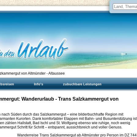
zkammergut von Altmünster - Altaussee
ubsreisen
Info's
zubuchbare Leistungen
kammergut: Wanderurlaub - Trans Salzkammergut von
n nach Süden durch das Salzkammergut – eine bilderbuchhafte Region mit
armanten Kurorten. Dank komfortabler Etappen mit Bahn- und Busunterstützung ist
n zählen Hallstatt, Bad Ischl und St. Wolfgang ebenso wie ruhige, noch wenig
mergut Schritt für Schritt – entspannt, aussichtsreich und voller Genuss.
Wanderreise Trans Salzkammergut ab Altmünster pro Person im DZ
744