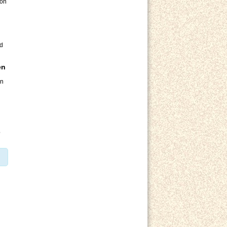
ion
ad
en
in
b