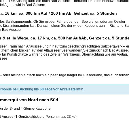
ietet. Der Abstieg führt Sie nach Bad Goisern – berühmt für seine Handwerkstradit
tel Agathawirt in Bad Goisern
ca. 16 km, ca. 300 hm Auf / 200 hm Ab, Gehzeit ca. 5 Stunden
ff des Salzkammerguts. Ob Sie mit der Fähre über den See gleiten oder am Ostufer
 lässt niemanden kalt. Danach folgen Sie der wilden Koppentraun in Richtung B
in Bad Aussee
e & stille Wege, ca. 17 km, ca. 500 hm Auf/Ab, Gehzeit ca. 5 Stund
sseer Traun nach Altaussee und hinauf zum geschichtsträchtigen Salzbergwerk – e
t herrlichen Blicken auf den Altausseer See wandern Sie zurück nach Bad Aussee.
ck für Kunstschätze während des Zweiten Weltkriegs. Übernachtung wie am Vortag.
ussee
– oder bleiben einfach noch ein paar Tage länger im Ausseerland, das auch ferna
rbonus bei Buchung bis 60 Tage vor Anreisetermin
kammergut von Nord nach Süd
n der 3- und 4-Sterne-Kategorie
d Aussee (1 Gepäckstück pro Person, max. 23 kg)