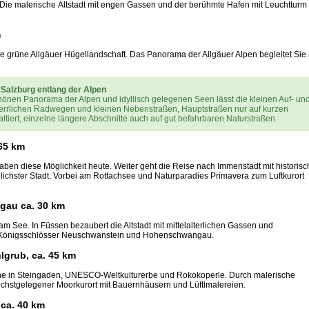
 Die malerische Altstadt mit engen Gassen und der berühmte Hafen mit Leuchtturm
m
 grüne Allgäuer Hügellandschaft. Das Panorama der Allgäuer Alpen begleitet Sie 
Salzburg entlang der Alpen
nen Panorama der Alpen und idyllisch gelegenen Seen lässt die kleinen Auf- un
 herrlichen Radwegen und kleinen Nebenstraßen, Hauptstraßen nur auf kurzen
ltiert, einzelne längere Abschnitte auch auf gut befahrbaren Naturstraßen.
 65 km
aben diese Möglichkeit heute. Weiter geht die Reise nach Immenstadt mit historisc
lichster Stadt. Vorbei am Rottachsee und Naturparadies Primavera zum Luftkurort
gau ca. 30 km
am See. In Füssen bezaubert die Altstadt mit mittelalterlichen Gassen und
: Königsschlösser Neuschwanstein und Hohenschwangau.
lgrub, ca. 45 km
he in Steingaden, UNESCO-Weltkulturerbe und Rokokoperle. Durch malerische
höchstgelegener Moorkurort mit Bauernhäusern und Lüftlmalereien.
 ca. 40 km