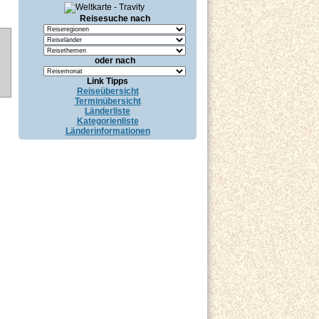
Reisesuche nach
oder nach
Link Tipps
Reiseübersicht
Terminübersicht
Länderliste
Kategorienliste
Länderinformationen