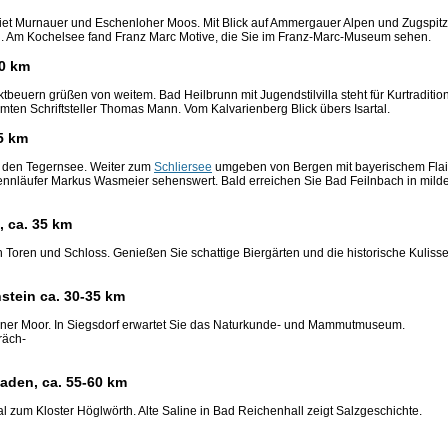
t Murnauer und Eschenloher Moos. Mit Blick auf Ammergauer Alpen und Zugspit
i. Am Kochelsee fand Franz Marc Motive, die Sie im Franz-Marc-Museum sehen.
30 km
tbeuern grüßen von weitem. Bad Heilbrunn mit Jugendstilvilla steht für Kurtradition
mten Schriftsteller Thomas Mann. Vom Kalvarienberg Blick übers Isartal.
65 km
f den Tegernsee. Weiter zum
Schliersee
umgeben von Bergen mit bayerischem Flai
ennläufer Markus Wasmeier sehenswert. Bald erreichen Sie Bad Feilnbach in milde
, ca. 35 km
Toren und Schloss. Genießen Sie schattige Biergärten und die historische Kulisse
stein ca. 30-35 km
ner Moor. In Siegsdorf erwartet Sie das Naturkunde- und Mammutmuseum.
räch-
gaden, ca. 55-60 km
l zum Kloster Höglwörth. Alte Saline in Bad Reichenhall zeigt Salzgeschichte.