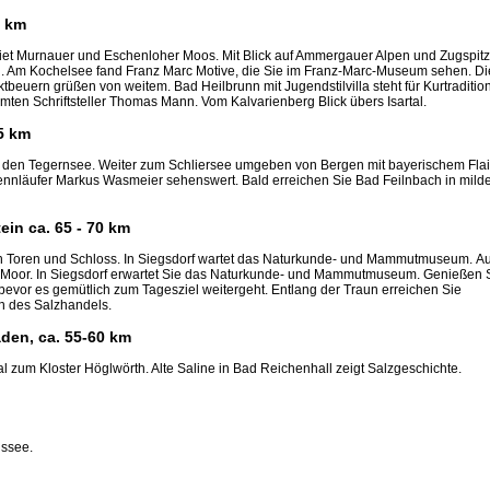
0 km
t Murnauer und Eschenloher Moos. Mit Blick auf Ammergauer Alpen und Zugspit
i. Am Kochelsee fand Franz Marc Motive, die Sie im Franz-Marc-Museum sehen. Di
tbeuern grüßen von weitem. Bad Heilbrunn mit Jugendstilvilla steht für Kurtradition
mten Schriftsteller Thomas Mann. Vom Kalvarienberg Blick übers Isartal.
65 km
 den Tegernsee. Weiter zum Schliersee umgeben von Bergen mit bayerischem Flai
ennläufer Markus Wasmeier sehenswert. Bald erreichen Sie Bad Feilnbach in milde
ein ca. 65 - 70 km
n Toren und Schloss. In Siegsdorf wartet das Naturkunde- und Mammutmuseum. Au
 Moor. In Siegsdorf erwartet Sie das Naturkunde- und Mammutmuseum. Genießen 
, bevor es gemütlich zum Tagesziel weitergeht. Entlang der Traun erreichen Sie
en des Salzhandels.
aden, ca. 55-60 km
l zum Kloster Höglwörth. Alte Saline in Bad Reichenhall zeigt Salzgeschichte.
gssee.