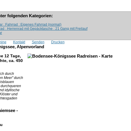
nter folgenden Kategorien:
ar : Fahrrad : Eigenes Fahrrad (normal)
rad : Herrenrad mit Gepäcktasche : 21 Gang mit Freilauf
ar
mine
Kontakt
Senden
Drucken
igssee, Alpenvorland
e 12 Tage,
hte, ca. 450
ich durch
n Meer" durch
kisblauen
durchqueren
d idyllische
Klöster und
chtesgaden
hiemsee -
au