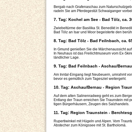
Bergab nach Grafenaschau zum Naturschutzgebie
radeln Sie am Pferdegestüt Schwaiganger vorbe
7. Tag: Kochel am See - Bad Tölz, ca. 
Zwiebeltürme der Basilika St. Benedikt in Benedik
Bad Tölz an Isar und Moor begeisterte den berüh
8. Tag: Bad Tölz - Bad Feilnbach, ca. 
In Gmund genießen Sie die Märchenaussicht au
In Neuhaus ist das Freilichtmuseum vom Ex-Skir
ländlicher Lage.
9. Tag: Bad Feilnbach - Aschau/Bernau
Am Inntal-Eingang liegt Neubeuern, umrahmt von 
bevor es gemütlich zum Tagesziel weitergeht.
10. Tag: Aschau/Bernau - Region Traun
Auf dem alten Salinenradweg geht es zum Berge
Entlang der Traun erreichen Sie Traunstein mit p
tigen Bürgerhäusern, Zeugen des Salzhandels.
11. Tag: Region Traunstein - Berchtes
Rupertiwinkel mit Hügeln und Alpen. Vom Traunta
Abstecher zum Königssee mit St. Bartholomä.