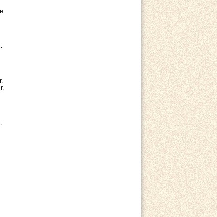
ze
.
r.
r,
,