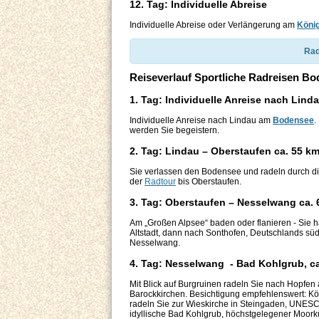
12. Tag: Individuelle Abreise
Individuelle Abreise oder Verlängerung am
Köni
Rad
Reiseverlauf Sportliche Radreisen Bo
1. Tag: Individuelle Anreise nach Lind
Individuelle Anreise nach Lindau am
Bodensee
.
werden Sie begeistern.
2. Tag: Lindau – Oberstaufen ca. 55 k
Sie verlassen den Bodensee und radeln durch die
der
Radtour
bis Oberstaufen.
3. Tag: Oberstaufen – Nesselwang ca.
Am „Großen Alpsee“ baden oder flanieren - Sie h
Altstadt, dann nach Sonthofen, Deutschlands süd
Nesselwang.
4. Tag: Nesselwang - Bad Kohlgrub, c
Mit Blick auf Burgruinen radeln Sie nach Hopfen 
Barockkirchen. Besichtigung empfehlenswert: 
radeln Sie zur Wieskirche in Steingaden, UNESC
idyllische Bad Kohlgrub, höchstgelegener Moork