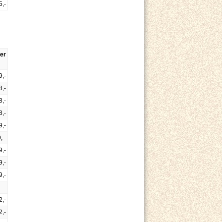
5,-
er
9,-
8,-
8,-
8,-
9,-
,-
9,-
9,-
9,-
2,-
2,-