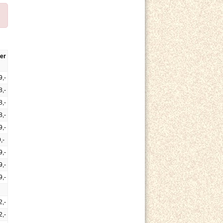
er
9,-
8,-
8,-
8,-
9,-
,-
9,-
9,-
9,-
2,-
2,-