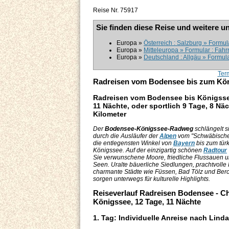
Reise Nr. 75917
Sie finden diese Reise und weitere u
Europa »
Österreich : Salzburg » Formul
Europa »
Mitteleuropa » Formular : Fahr
Europa »
Deutschland : Allgäu » Formul
Ter
Radreisen vom Bodensee bis zum Kön
Radreisen vom Bodensee bis Königsse
11 Nächte, oder sportlich 9 Tage, 8 Näc
Kilometer
Der
Bodensee-Königssee-Radweg
schlängelt s
durch die Ausläufer der
Alpen
vom "Schwäbische
die entlegensten Winkel von
Bayern
bis zum tür
Königssee. Auf der einzigartig schönen
Radtour
Sie verwunschene Moore, friedliche Flussauen un
Seen. Uralte bäuerliche Siedlungen, prachtvolle 
charmante Städte wie Füssen, Bad Tölz und Ber
sorgen unterwegs für kulturelle Highlights.
Reiseverlauf Radreisen Bodensee - C
Königssee, 12 Tage, 11 Nächte
1. Tag: Individuelle Anreise nach Lind