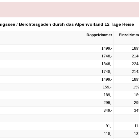
önigssee / Berchtesgaden durch das Alpenvorland 12 Tage Reise
Doppelzimmer
Einzelzimm
1499,-
189
1748,-
214
1848,-
224
1748,-
214
1499,-
189
159,-
159
189,-
18
299,-
29
349,-
34
91,-
11
118,-
13