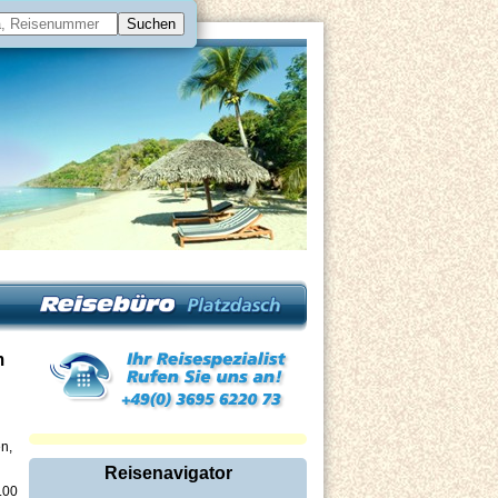
m
n,
Reisenavigator
.00