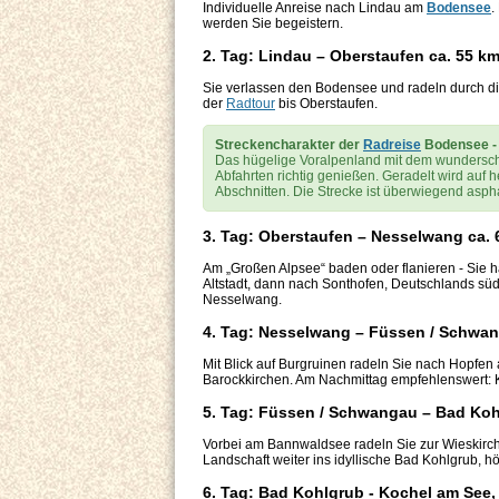
Individuelle Anreise nach Lindau am
Bodensee
.
werden Sie begeistern.
2. Tag: Lindau – Oberstaufen ca. 55 k
Sie verlassen den Bodensee und radeln durch die
der
Radtour
bis Oberstaufen.
Streckencharakter der
Radreise
Bodensee - 
Das hügelige Voralpenland mit dem wunderschö
Abfahrten richtig genießen. Geradelt wird auf
Abschnitten. Die Strecke ist überwiegend aspha
3. Tag: Oberstaufen – Nesselwang ca.
Am „Großen Alpsee“ baden oder flanieren - Sie h
Altstadt, dann nach Sonthofen, Deutschlands süd
Nesselwang.
4. Tag: Nesselwang – Füssen / Schwan
Mit Blick auf Burgruinen radeln Sie nach Hopfen 
Barockkirchen. Am Nachmittag empfehlenswert
5. Tag: Füssen / Schwangau – Bad Koh
Vorbei am Bannwaldsee radeln Sie zur Wieskirc
Landschaft weiter ins idyllische Bad Kohlgrub, 
6. Tag: Bad Kohlgrub - Kochel am See,