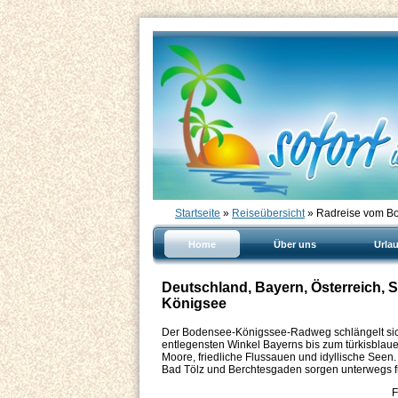
Startseite
»
Reiseübersicht
» Radreise vom B
Home
Über uns
Urla
Deutschland, Bayern, Österreich,
Königsee
Der Bodensee-Königssee-Radweg schlängelt sich
entlegensten Winkel Bayerns bis zum türkisbla
Moore, friedliche Flussauen und idyllische Seen.
Bad Tölz und Berchtesgaden sorgen unterwegs für
F