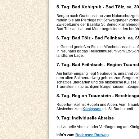
5. Tag: Bad Kohlgrub - Bad Tölz, ca. 3
Bergab nach Grafenaschau zum Naturschutzgebie
radeln Sie am Pferdegestüt Schwaiganger vorbe
Zwiebeltürme der Basilika St. Benedikt in Benedik
Bad Tölz an Isar und Moor begeisterte den berüh
6. Tag: Bad Tölz - Bad Feilnbach, ca. 
In Gmund genießen Sie die Märchenaussicht auf
In Neuhaus ist das Freilichtmuseum vom Ex-Skir
ländlicher Lage.
7. Tag: Bad Feilnbach - Region Traunst
Am Inntal-Eingang liegt Neubeuern, umrahmt vo
dem alten Salinenradweg geht es zum Bergener
schattige Biergärten und die historische Kulisse
Traunstein mit prächtigen Bürgerhäusern, Zeug
8. Tag: Region Traunstein - Berchtesg
Rupertiwinkel mit Hügeln und Alpen. Vom Traunta
Abstecher zum
Königssee
mit St. Bartholomä.
9. Tag: Individuelle Abreise
Individuelle Abreise oder Verlängerung am Köni
Info's zum
Bodensee Radweg