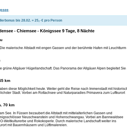
gssee
.
lerbonus bis 28.02. = 25,- € pro Person
densee - Chiemsee - Königssee 9 Tage, 8 Nächte
au
 Die malerische Altstadt mit engen Gassen und der berühmte Hafen mit Leuchtturm
m
 grüne Allgäuer Hügellandschaft. Das Panorama der Allgäuer Alpen begleitet Sie 
 65 km
aben diese Möglichkeit heute. Weiter geht die Reise nach Immenstadt mit historisc
lichster Stadt. Vorbei am Rottachsee und Naturparadies Primavera zum Luftkurort
a. 70 km
am See. In Füssen bezaubert die Altstadt mit mittelalterlichen Gassen und
Königsschlösser Neuschwanstein und Hohenschwangau. Vorbei am Bannwaldsee
O-Weltkulturerbe und Rokokoperle. Durch malerische Landschaft weiter ins
urort mit Bauernhäusern und Lüftlmalereien.