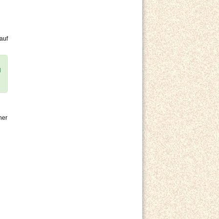
auf
d
her