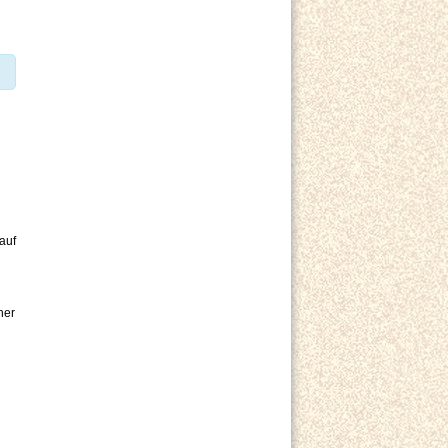
auf
her