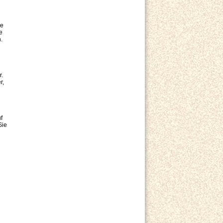
ze
e
.
r.
r,
f
Sie