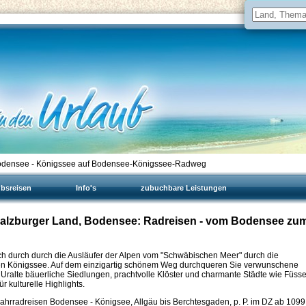
odensee - Königssee auf Bodensee-Königssee-Radweg
ubsreisen
Info's
zubuchbare Leistungen
 Salzburger Land, Bodensee: Radreisen - vom Bodensee zu
 durch durch die Ausläufer der Alpen vom "Schwäbischen Meer" durch die
uen Königssee. Auf dem einzigartig schönem Weg durchqueren Sie verwunschene
 Uralte bäuerliche Siedlungen, prachtvolle Klöster und charmante Städte wie Füsse
 kulturelle Highlights.
ahrradreisen Bodensee - Königsee, Allgäu bis Berchtesgaden, p. P. im DZ ab
1099