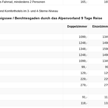
es Fahrrad, mindestens 2 Personen
165,-
16
und Komforthotels im 3- und 4-Sterne-Niveau
nigssee / Berchtesgaden durch das Alpenvorland 9 Tage Reise
Doppelzimmer
Einzelzimm
1099,-
134
1248,-
149
1348,-
159
1248,-
149
1099,-
134
99,-
99
129,-
12
229,-
22
279,-
27
91,-
11
118,-
13