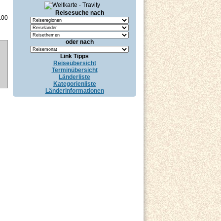
Reisesuche nach
.00
oder nach
Link Tipps
Reiseübersicht
Terminübersicht
Länderliste
Kategorienliste
Länderinformationen