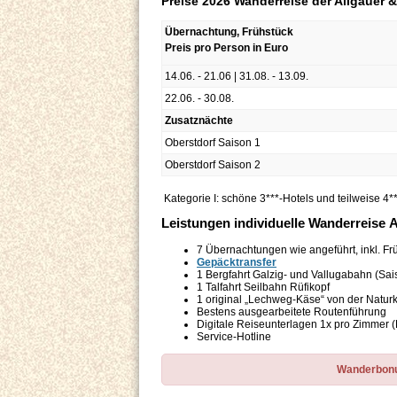
Preise 2026 Wanderreise der Allgäuer 
Übernachtung, Frühstück
Preis pro Person in Euro
14.06. - 21.06 | 31.08. - 13.09.
22.06. - 30.08.
Zusatznächte
Oberstdorf Saison 1
Oberstdorf Saison 2
Kategorie I: schöne 3***-Hotels und teilweise 4*
Leistungen individuelle Wanderreise 
7 Übernachtungen wie angeführt, inkl. Fr
Gepäcktransfer
1 Bergfahrt Galzig- und Vallugabahn (Sa
1 Talfahrt Seilbahn Rüfikopf
1 original „Lechweg-Käse“ von der Naturk
Bestens ausgearbeitete Routenführung
Digitale Reiseunterlagen 1x pro Zimmer
Service-Hotline
Wanderbonus