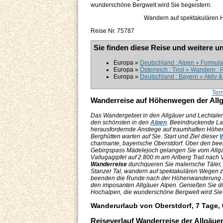
wunderschöne Bergwelt wird Sie begeistern.
Wandern auf spektakulären H
Reise Nr. 75787
Sie finden diese Reise und weitere u
Europa »
Deutschland : Alpen » Formula
Europa »
Österreich : Tirol » Wandern :
Europa »
Deutschland : Bayern » Aktiv 
Ter
Wanderreise auf Höhenwegen der Allg
Das Wandergebiet in den Allgäuer und Lechtaler 
den schönsten in den
Alpen
. Beeindruckende La
herausfordernde Anstiege auf traumhaften Höh
Berghütten warten auf Sie. Start und Ziel dieser
W
charmante, bayerische Oberstdorf. Über den be
Gebirgspass Mädelejoch gelangen Sie vom Allgä
Vallugagipfel auf 2.800 m am Arlberg Trail nach V
Wanderreise
durchqueren Sie malerische Täler,
Stanzer Tal, wandern auf spektakulären Wegen z
beenden die Runde nach der Höhenwanderung
den imposanten Allgäuer Alpen. Genießen Sie di
Hochalpen, die wunderschöne Bergwelt wird Sie 
Wanderurlaub von Oberstdorf, 7 Tage,
Reiseverlauf Wanderreise der Allgäue