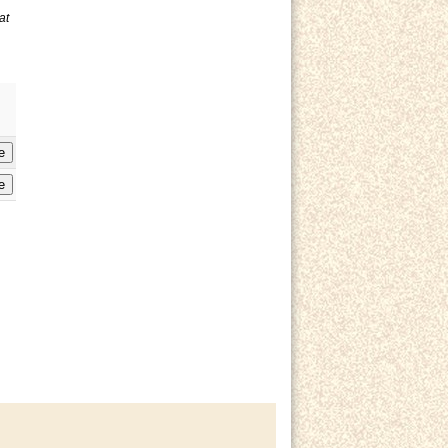
at
e
e