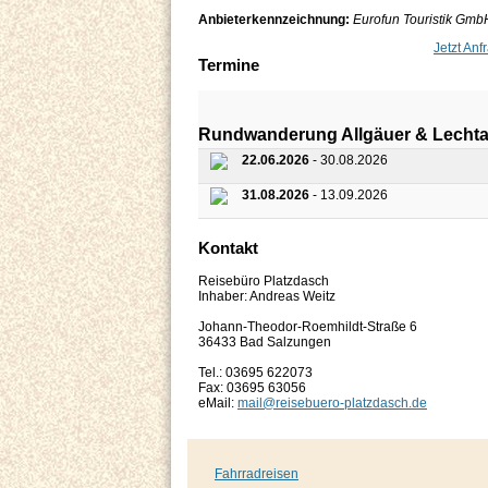
Anbieterkennzeichnung:
Eurofun Touristik GmbH
Jetzt Anf
Termine
Rundwanderung Allgäuer & Lechtal
22.06.2026
- 30.08.2026
31.08.2026
- 13.09.2026
Kontakt
Reisebüro Platzdasch
Inhaber: Andreas Weitz
Johann-Theodor-Roemhildt-Straße 6
36433 Bad Salzungen
Tel.: 03695 622073
Fax: 03695 63056
eMail:
mail@reisebuero-platzdasch.de
Fahrradreisen