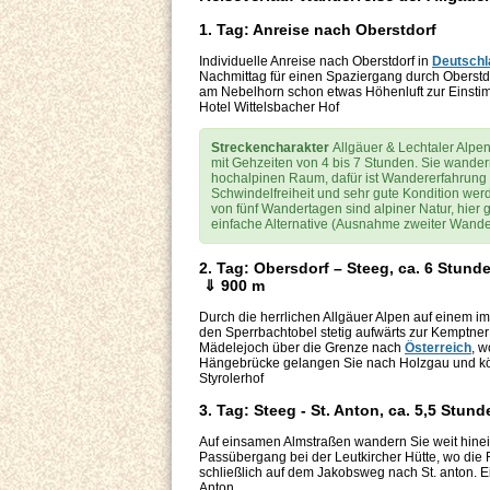
1. Tag: Anreise nach Oberstdorf
Individuelle Anreise nach Oberstdorf in
Deutschl
Nachmittag für einen Spaziergang durch Oberstd
am Nebelhorn schon etwas Höhenluft zur Einsti
Hotel Wittelsbacher Hof
Streckencharakter
Allgäuer & Lechtaler Alpe
mit Gehzeiten von 4 bis 7 Stunden. Sie wander
hochalpinen Raum, dafür ist Wandererfahrung n
Schwindelfreiheit und sehr gute Kondition wer
von fünf Wandertagen sind alpiner Natur, hier g
einfache Alternative (Ausnahme zweiter Wande
2. Tag: Obersdorf – Steeg, ca. 6 Stund
⇓ 900 m
Durch die herrlichen Allgäuer Alpen auf einem i
den Sperrbachtobel stetig aufwärts zur Kemptne
Mädelejoch über die Grenze nach
Österreich
, w
Hängebrücke gelangen Sie nach Holzgau und kön
Styrolerhof
3. Tag: Steeg - St. Anton, ca. 5,5 Stu
Auf einsamen Almstraßen wandern Sie weit hinei
Passübergang bei der Leutkircher Hütte, wo die R
schließlich auf dem Jakobsweg nach St. anton. Ein
Anton