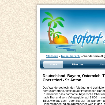
Startseite
»
Reiseübersicht
» Wanderreise Allg
Home
Über uns
Urla
Deutschland, Bayern, Österreich, T
Oberstdorf - St. Anton
Das Wandergebiet in den Allgäuer und Lechtaler
herausfordernde Anstiege auf traumhaften Höhen
Rundtour ist das charmante, bayerische Oberst
nach Tirol und vom Vallugagipfel auf 2.800 m am
Täler, wie das Lech- oder Stanzer Tal, wandern
Höhenwanderung am Krumbacher Weg in den impo