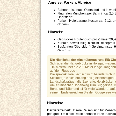
Anreise, Parken, Abreise
Bahnanreise nach Oberstdorf und in weni
Flughafen München, per Bahn in ca. 2,5
Oberstdorf
Parken: Hotelgarage, Kosten ca. € 12,-pro
ok.com).
Hinweis:
Gedrucktes Routenbuch pro Zimmer 20,-
Kurtaxe, soweit fällig, nicht im Reisepreis
Busfahrten (Oberstdorf - Spielmannsau, Ho
ca. € 15,-
Die Highlights der Alpenüberquerung E5: Obe
Sich über die Hängebrücke in Holzgau wagen: M
110 Metern über die 200 Meter lange Hängebrü
auf den Fluss Lech.
Die spektakuläre Lechschlucht befindet sich i
Schlucht, die sich entlang des gleichnamigen 
Landschaft prägen die Szenerie, Holzbrücken 
Am Krumbacher Höhenweg zum Guggersee: Der
Berge und Täler und ist für viele Wanderer au
seinem Ende erreichen Sie den Guggersee – ei
Hinweise
Barrierefreiheit
: Unsere Reisen sind für Mensch
geeignet. Ob diese Reise dennoch Ihren individuel