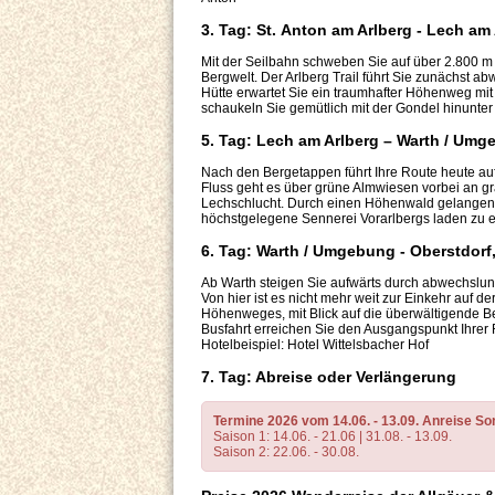
3. Tag: St. Anton am Arlberg - Lech am
Mit der Seilbahn schweben Sie auf über 2.800 m
Bergwelt. Der Arlberg Trail führt Sie zunächst ab
Hütte erwartet Sie ein traumhafter Höhenweg mi
schaukeln Sie gemütlich mit der Gondel hinunter
5. Tag: Lech am Arlberg – Warth / Um
Nach den Bergetappen führt Ihre Route heute a
Fluss geht es über grüne Almwiesen vorbei an g
Lechschlucht. Durch einen Höhenwald gelangen 
höchstgelegene Sennerei Vorarlbergs laden zu e
6. Tag: Warth / Umgebung - Oberstdorf
Ab Warth steigen Sie aufwärts durch abwechslun
Von hier ist es nicht mehr weit zur Einkehr auf
Höhenweges, mit Blick auf die überwältigende B
Busfahrt erreichen Sie den Ausgangspunkt Ihrer
Hotelbeispiel: Hotel Wittelsbacher Hof
7. Tag: Abreise oder Verlängerung
Termine 2026 vom 14.06. - 13.09. Anreise So
Saison 1: 14.06. - 21.06 | 31.08. - 13.09.
Saison 2: 22.06. - 30.08.