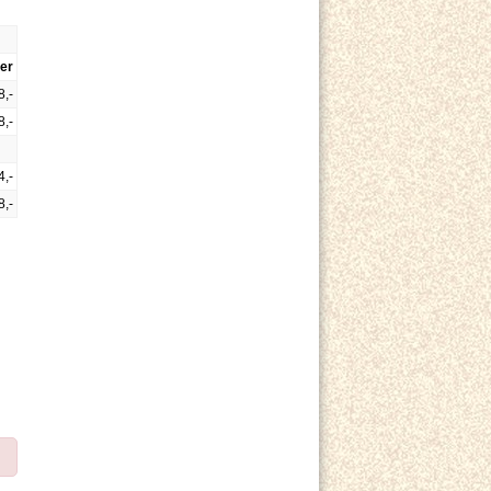
er
8,-
8,-
4,-
8,-