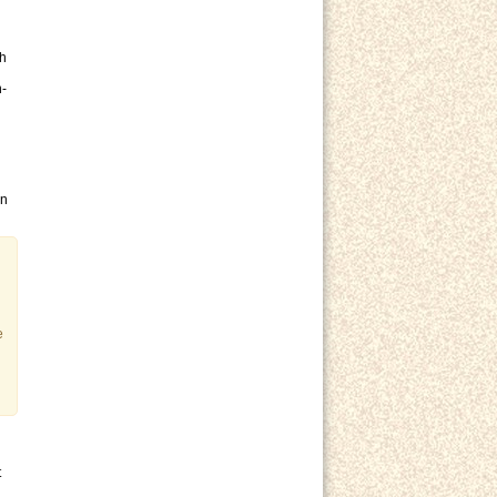
ch
n-
en
e
t