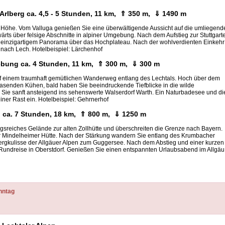
 Arlberg ca. 4,5 - 5 Stunden, 11 km, ⇑ 350 m, ⇓ 1490 m
 Höhe. Vom Valluga genießen Sie eine überwältigende Aussicht auf die umliegend
wärts über felsige Abschnitte in alpiner Umgebung. Nach dem Aufstieg zur Stuttgart
t einzigartigem Panorama über das Hochplateau. Nach der wohlverdienten Einkehr
 nach Lech. Hotelbeispiel: Lärchenhof
gebung ca. 4 Stunden, 11 km, ⇑ 300 m, ⇓ 300 m
uf einem traumhaft gemütlichen Wanderweg entlang des Lechtals. Hoch über dem
rasenden Kühen, bald haben Sie beeindruckende Tiefblicke in die wilde
Sie sanft ansteigend ins sehenswerte Walserdorf Warth. Ein Naturbadesee und di
iner Rast ein. Hotelbeispiel: Gehrnerhof
, ca. 7 Stunden, 18 km, ⇑ 800 m, ⇓ 1250 m
gsreiches Gelände zur alten Zollhütte und überschreiten die Grenze nach Bayern.
 der Mindelheimer Hütte. Nach der Stärkung wandern Sie entlang des Krumbacher
ergkulisse der Allgäuer Alpen zum Guggersee. Nach dem Abstieg und einer kurzen
 Rundreise in Oberstdorf. Genießen Sie einen entspannten Urlaubsabend im Allgäu
nntag