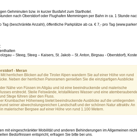
gen Gehminuten bzw. in kurzer Busfahrt zum Starthotel.
 Stunden nach Oberstdorf oder Flughafen Memmingen per Bahn in ca. 1 Stunde na
 Tag (beschränkte Anzahl), öffentliche Parkplätze ab ca. € 7,- pro Tag (www.parke
€
 enthalten
lzgau – Steeg, Steeg – Kaisers, St. Jakob – St. Anton, Birgsau - Oberstdorf), Kost
rstdorf - Meran
it herrlichen Blicken auf die Tiroler Alpen wandern Sie auf einer Höhe von rund
cke. Neben der herrlichen Panoramen genießen Sie die einzigartigen Ausblicke
n der Nähe von Füssen im Allgäu und ist eine beeindruckende und malerische
Flusses erstreckt. Steile Felswände, kristallklares Wasser und eine atemberaubend
und Stege führen über den Fluss.
 Krumbacher Höhenweg bietet beeindruckende Ausblicke auf die umliegenden
fgrund seiner abwechslungsreichen Landschaft und der schönen Natur attraktiv. An
n malerischer Bergsee auf einer Höhe von rund 1.100 Metern.
en mit eingeschränkter Mobilität und anderen Behinderungen im Allgemeinen nich
len Bedürfnissen entspricht, erfragen Sie bitte bei uns.