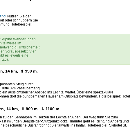
and
. Nutzen Sie den
orf oder schnuppern Sie
mmung.Hotelbeispiel:
n
:
Alpine Wanderungen
n teilweise im
otwendig. Trittsicherheit,
den vorausgesetzt. Vier
ibt es jeweils eine
rtag).
en, 14 km, ⇑ 990 m,
mposanten Steig durch
r Hütte. Am Passübergang
o ein aussichtsreicher Abstieg ins Lechtal wartet. Über eine spektakuläre
nen dort die bunt bemalten Häuser am Ortsplatz bewundern. Hotelbeispiel: Hotel
nden, 14 km, ⇑ 900 m, ⇓ 1100 m
n zu den Sennalpen im Herzen der Lechtaler Alpen. Der Weg führt Sie zum
ast im urigen Bergsteiger-Stützpunkt lockt. Hinunter geht es Richtung Arlberg und
e beschauliche Busfahrt bringt Sie talwärts ins Inntal. Hotelbeispiel: Skihotel St.