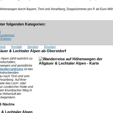
öhenwegen durch Bayern, Tirol und Vorarlberg, Doppelzimmer pro P. ab Euro
889
nter folgenden Kategorien:
r
 Rundreisen
& Erleben
mine
Kontakt
Senden
Drucken
äuer & Lechtaler Alpen ab Oberstdorf
Alpen zählt wahrlich zu
ndschaften,
enwegen und gemütliche
anderrundreise
ist das
eindruckenden
u nach Tirol und vom
orarlberg. Auf Ihrer
 wie das Lech- oder
ur Leutkircher Hütte und
 am Krumbacher Weg in
e Höhenluft der
begeistern.
 6 Nächte
r & Lechtaler Alpen