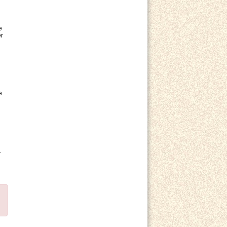
e
er
e
.