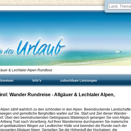
äuer & Lechtaler Alpen Rundtour
ubsreisen
Info's
zubuchbare Leistungen
irol: Wander Rundreise - Allgäuer & Lechtaler Alpen,
 Alpen zählt wahrlich zu den schönsten in den Alpen. Beeindruckende Landschafte
wegen und gemütliche Berghütten warten auf Sie. Start und Ziel dieser Wander-
dorf. Über den beeindruckenden Gebirgspass Mädelejoch gelangen Sie vom Allgäu
 Arlberg Trail nach Vorarlberg. Auf Ihrer Wanderreise durchqueren Sie malerische
 auf spektakulären Wegen zur Leutkircher Hütte und beenden die Runde nach der
santen Allgäuer Alpen. Genießen Sie die Höhenluft der Hochalpen, die