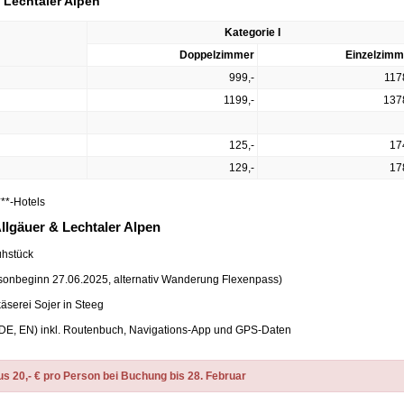
& Lechtaler Alpen
Kategorie I
Doppelzimmer
Einzelzimm
999,-
117
1199,-
137
125,-
17
129,-
17
***-Hotels
Allgäuer & Lechtaler Alpen
ühstück
isonbeginn 27.06.2025, alternativ Wanderung Flexenpass)
äserei Sojer in Steeg
 (DE, EN) inkl. Routenbuch, Navigations-App und GPS-Daten
 20,- € pro Person bei Buchung bis 28. Februar