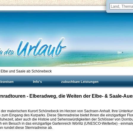
n Elbe und Saale ab Schönebeck
ubsreisen
Info's
zubuchbare Leistungen
nradtouren - Elberadweg, die Weiten der Elbe- & Saale-Au
t der malerischen Kurort Schönebeck im Herzen von Sachsen-Anhalt. Ihre Unterkun
e zum Eingang des Kurparks. Diese Sternradreise bietet Ihnen die einzigartiger Flo
uhezeit, aber auch die Histoie und Sehenswürdigkeiten der Schlösser von Dornbu
 ein Besuch in das einzigartige Gartenreich Wörlitz (UNESCO-Welterbe) - einmali
n rundet diese Sternradreise ab.