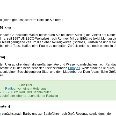
 (wenn gebucht) steht im Hotel für Sie bereit.
(46 km)
ur nach Grünewalde. Weiter beschauen Sie bei Ihrem Ausflug die Vielfalt der Natur
ha, seit 1997 UNESCO-Welterbe) nach Ronney. Mit der Elbfähre (exkl. Montag bi
r bleibt genügend Zeit um die Sehenswürdigkeiten (Schloss, Stadtkirche und viel
i einer Tasse Kaffee eine Pause zu genießen. Zurück treten sie noch einmal in d
km)
en Ufer autofrei durch die großartigen Au- und Wiesen-Landschaften nach Randa
t Pömmelte zu den bedeutendsten Steinzeitfunden
Europas
. Weiter radeln Sie durch
ausgiebigen Besichtigung der Stadt und dem Magdeburger Dom (beachtliche Größ
an.
FAKTEN
Radtour
von einem Hotel aus
236 - 260 km Rad, 109 Bahnminuten
 autofreier, ebener, asphaltierter Radweg
nuten)
r
zunächst nach Barby und zur Saalefähre nach Groß-Rosenau sowie durch den