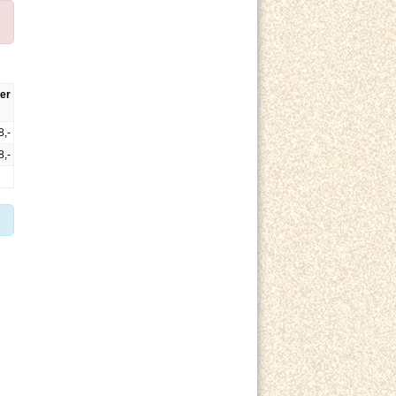
er
8,-
8,-