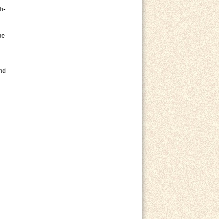
h-
ne
und