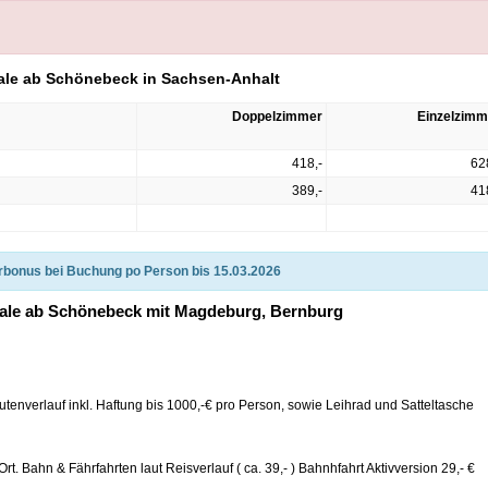
aale ab Schönebeck in Sachsen-Anhalt
Doppelzimmer
Einzelzimm
418,-
62
389,-
41
rbonus bei Buchung po Person bis 15.03.2026
aale ab Schönebeck mit Magdeburg, Bernburg
tenverlauf inkl. Haftung bis 1000,-€ pro Person, sowie Leihrad und Satteltasche
rt. Bahn & Fährfahrten laut Reisverlauf ( ca. 39,- ) Bahnhfahrt Aktivversion 29,- €