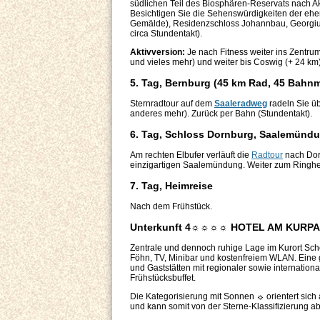
südlichen Teil des Biosphären-Reservats nach 
Besichtigen Sie die Sehenswürdigkeiten der eh
Gemälde), Residenzschloss Johannbau, Georgium
circa Stundentakt).
Aktivversion:
Je nach Fitness weiter ins Zentrum
und vieles mehr) und weiter bis Coswig (+ 24 km
5. Tag, Bernburg (45 km Rad, 45 Bahn
Sternradtour auf dem
Saaleradweg
radeln Sie üb
anderes mehr). Zurück per Bahn (Stundentakt).
6. Tag, Schloss Dornburg, Saalemünd
Am rechten Elbufer verläuft die
Radtour
nach Dorn
einzigartigen Saalemündung. Weiter zum Ringhe
7. Tag, Heimreise
Nach dem Frühstück.
Unterkunft 4☼☼☼☼ HOTEL AM KURP
Zentrale und dennoch ruhige Lage im Kurort Sch
Föhn, TV, Minibar und kostenfreiem WLAN. Eine g
und Gaststätten mit regionaler sowie internatio
Frühstücksbuffet.
Die Kategorisierung mit Sonnen ☼ orientert sich
und kann somit von der Sterne-Klassifizierung a