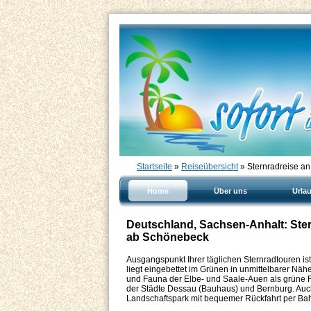
Startseite
»
Reiseübersicht
» Sternradreise a
Home
Über uns
Urla
Deutschland, Sachsen-Anhalt: Ster
ab Schönebeck
Ausgangspunkt Ihrer täglichen Sternradtouren is
liegt eingebettet im Grünen in unmittelbarer Näh
und Fauna der Elbe- und Saale-Auen als grüne R
der Städte Dessau (Bauhaus) und Bernburg. Auch
Landschaftspark mit bequemer Rückfahrt per Bah