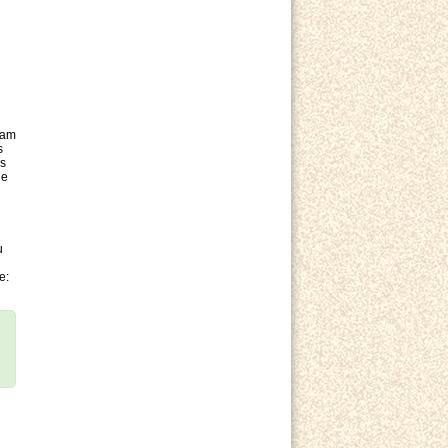
 am
s
es
ie
u
e: