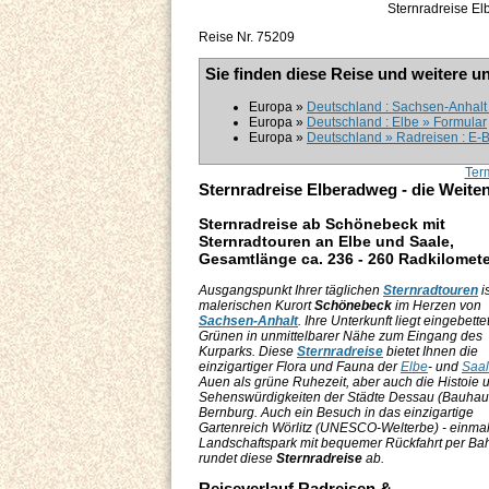
Sternradreise E
Reise Nr. 75209
Sie finden diese Reise und weitere u
Europa »
Deutschland : Sachsen-Anhalt 
Europa »
Deutschland : Elbe » Formular
Europa »
Deutschland » Radreisen : E-
Ter
Sternradreise Elberadweg - die Weite
Sternradreise ab Schönebeck mit
Sternradtouren an Elbe und Saale,
Gesamtlänge ca. 236 - 260 Radkilomete
Ausgangspunkt Ihrer täglichen
Sternradtouren
i
malerischen Kurort
Schönebeck
im Herzen von
Sachsen-Anhalt
. Ihre Unterkunft liegt eingebette
Grünen in unmittelbarer Nähe zum Eingang des
Kurparks. Diese
Sternradreise
bietet Ihnen die
einzigartiger Flora und Fauna der
Elbe
- und
Saa
Auen als grüne Ruhezeit, aber auch die Histoie
Sehenswürdigkeiten der Städte Dessau (Bauhau
Bernburg. Auch ein Besuch in das einzigartige
Gartenreich Wörlitz (UNESCO-Welterbe) - einmal
Landschaftspark mit bequemer Rückfahrt per Ba
rundet diese
Sternradreise
ab.
Reiseverlauf Radreisen &