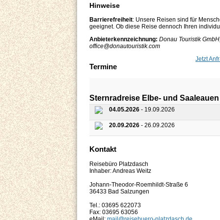
Hinweise
Barrierefreiheit
: Unsere Reisen sind für Mensch
geeignet. Ob diese Reise dennoch Ihren individuel
Anbieterkennzeichnung:
Donau Touristik GmbH,
office@donautouristik.com
Jetzt Anf
Termine
Sternradreise Elbe- und Saaleau
04.05.2026
- 19.09.2026
20.09.2026
- 26.09.2026
Kontakt
Reisebüro Platzdasch
Inhaber: Andreas Weitz
Johann-Theodor-Roemhildt-Straße 6
36433 Bad Salzungen
Tel.: 03695 622073
Fax: 03695 63056
eMail:
mail@reisebuero-platzdasch.de