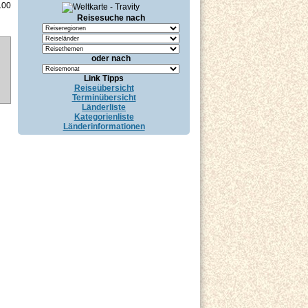
.00
Reisesuche nach
oder nach
Link Tipps
Reiseübersicht
Terminübersicht
Länderliste
Kategorienliste
Länderinformationen