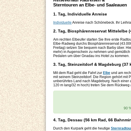
Sterntouren an Elbe- und Saaleauen
1. Tag, Individuelle Anreise
Individuelle
Anreise nach Schönebeck. Ihr Leihrad
2. Tag, Biosphärenreservat Mittelelbe 
Am rechten Elbeufer starten Sie Ihre erste Radto
Elbe-Radweg durchs Biosphärenreservat (43.000 
Freitag) setzen Sie bequem nach Barby über. Hie
mehr) in Augenschein zu nehmen und gemütlich be
Pedalen um über Gnadau ins Hotel zu kommen.
3. Tag, Steinzeitdorf & Magdeburg (37 
Mit dem Rad geht die Fahrt zur
Elbe
und am recht
mit seinem Steinzeitdorf. Die Region gehört mi
unberührtes Land nach Magdeburg. Nach einer 
120 m lang/32 m hoch) treten Sie dem Rückweg 
90 %
4. Tag, Dessau (56 km Rad, 66 Bahnmi
Durch den Kurpark geht die heutige
Sternradtou