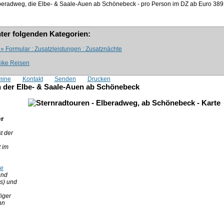
lberadweg, die Elbe- & Saale-Auen ab Schönebeck - pro Person im DZ ab Euro
389
nter folgenden Kategorien:
» Formular : Zusatzleistungen : Zusatznächte
Bike Reisen
mine
Kontakt
Senden
Drucken
n der Elbe- & Saale-Auen ab Schönebeck
r
st der
t im
le
 und
s) und
iger
hn