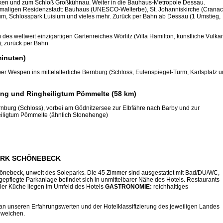
Aken und zum Schloß Großkühnau. Weiter in die Bauhaus-Metropole Dessau.
emaligen Residenzstadt: Bauhaus (UNESCO-Welterbe), St. Johanniskirche (Cranac
, Schlosspark Luisium und vieles mehr. Zurück per Bahn ab Dessau (1 Umstieg,
 des weltweit einzigartigen Gartenreiches Wörlitz (Villa Hamilton, künstliche Vulka
); zurück per Bahn
minuten)
er Wespen ins mittelalterliche Bernburg (Schloss, Eulenspiegel-Turm, Karlsplatz 
ung und Ringheiligtum Pömmelte (58 km)
burg (Schloss), vorbei am Gödnitzersee zur Elbfähre nach Barby und zur
iligtum Pömmelte (ähnlich Stonehenge)
ARK SCHÖNEBECK
önebeck, unweit des Soleparks. Die 45 Zimmer sind ausgestattet mit Bad/DU/WC,
epflegte Parkanlage befindet sich in unmittelbarer Nähe des Hotels. Restaurants
naler Küche liegen im Umfeld des Hotels
GASTRONOMIE:
reichhaltiges
 an unseren Erfahrungswerten und der Hotelklassifizierung des jeweiligen Landes
bweichen.