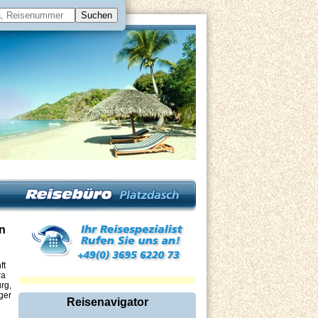
en
ft
ra
rg,
ger
Reisenavigator