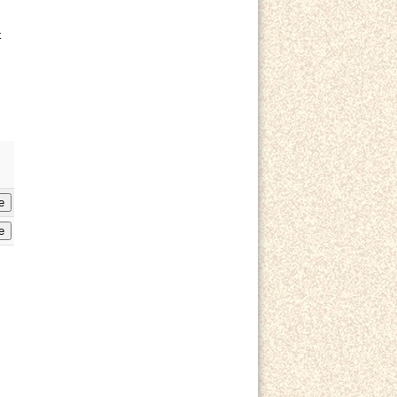
t
e
e