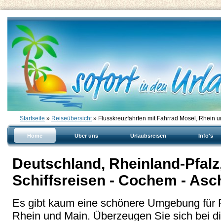
Startseite
»
Reiseübersicht
» Flusskreuzfahrten mit Fahrrad Mosel, Rhein 
Home
Über uns
Urlaubsreisen
Info's
Deutschland, Rheinland-Pfal
Schiffsreisen - Cochem - Asc
Es gibt kaum eine schönere Umgebung für R
Rhein und Main. Überzeugen Sie sich bei d