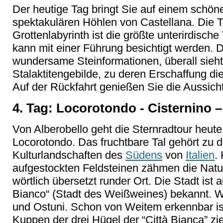
Der heutige Tag bringt Sie auf einem schö
spektakulären Höhlen von Castellana. Die T
Grottenlabyrinth ist die größte unterirdische 
kann mit einer Führung besichtigt werden. D
wundersame Steinformationen, überall sieh
Stalaktitengebilde, zu deren Erschaffung di
Auf der Rückfahrt genießen Sie die Aussicht
4. Tag: Locorotondo - Cisternino –
Von Alberobello geht die Sternradtour heute 
Locorotondo. Das fruchtbare Tal gehört zu 
Kulturlandschaften des
Südens
von
Italien
.
aufgestockten Feldsteinen zähmen die Natu
wörtlich übersetzt runder Ort. Die Stadt ist 
Bianco“ (Stadt des Weißweines) bekannt. We
und Ostuni. Schon von Weitem erkennbar ist
Kuppen der drei Hügel der “Città Bianca” zie