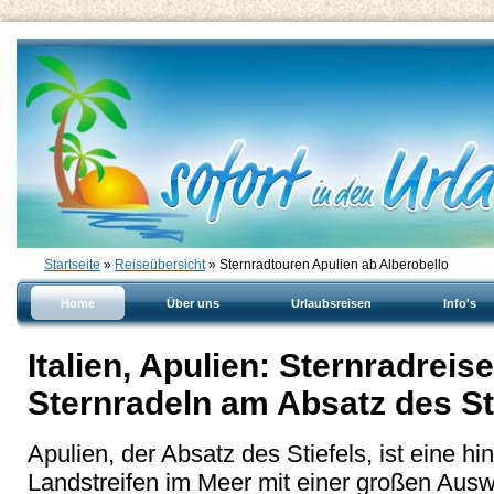
Startseite
»
Reiseübersicht
» Sternradtouren Apulien ab Alberobello
Home
Über uns
Urlaubsreisen
Info's
Italien, Apulien: Sternradreise
Sternradeln am Absatz des Sti
Apulien, der Absatz des Stiefels, ist eine h
Landstreifen im Meer mit einer großen Ausw