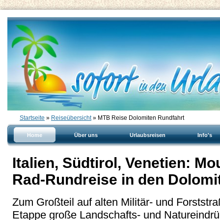
Startseite
»
Reiseübersicht
» MTB Reise Dolomiten Rundfahrt
Home
Über uns
Urlaubsreisen
Info's
Italien, Südtirol, Venetien: M
Rad-Rundreise in den Dolomi
Zum Großteil auf alten Militär- und Forststr
Etappe große Landschafts- und Natureindr