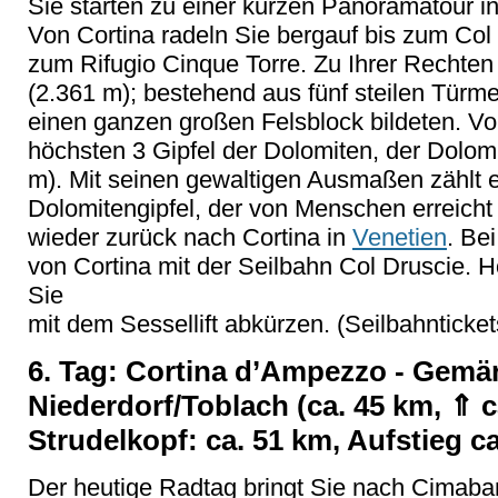
Sie starten zu einer kurzen Panoramatour 
Von Cortina radeln Sie bergauf bis zum Col
zum Rifugio Cinque Torre. Zu Ihrer Rechten 
(2.361 m); bestehend aus fünf steilen Türme
einen ganzen großen Felsblock bildeten. Vor
höchsten 3 Gipfel der Dolomiten, der Dolo
m). Mit seinen gewaltigen Ausmaßen zählt 
Dolomitengipfel, der von Menschen erreicht
wieder zurück nach Cortina in
Venetien
. Be
von Cortina mit der Seilbahn Col Druscie. 
Sie
mit dem Sessellift abkürzen. (Seilbahntickets
6. Tag: Cortina d’Ampezzo - Gemärk
Niederdorf/Toblach (ca. 45 km, ⇑ c
Strudelkopf: ca. 51 km, Aufstieg c
Der heutige Radtag bringt Sie nach Cimaba