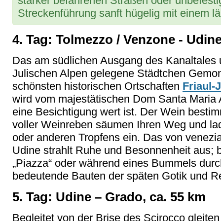
stärker befahrenen Straßen oder unbefesti
Streckenführung sanft hügelig mit einem l
4. Tag: Tolmezzo / Venzone - Udine
Das am südlichen Ausgang des Kanaltales 
Julischen Alpen gelegene Städtchen Gemona d
schönsten historischen Ortschaften
Friaul-
wird vom majestätischen Dom Santa Maria A
eine Besichtigung wert ist. Der Wein besti
voller Weinreben säumen Ihren Weg und la
oder anderen Tropfens ein. Das von venezi
Udine strahlt Ruhe und Besonnenheit aus; b
„Piazza“ oder während eines Bummels durch
bedeutende Bauten der späten Gotik und 
5. Tag: Udine – Grado, ca. 55 km
Begleitet von der Brise des Scirocco gleiten