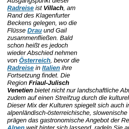
Ausgangspunkt dieser
Radreise
ist
Villach
, am
Rand des Klagenfurter
Beckens gelegen, wo die
Flüsse
Drau
und Gail
zusammenfließen. Bald
schon heißt es jedoch
wieder Abschied nehmen
von
Österreich
, bevor die
Radreise
in
Italien
ihre
Fortsetzung findet. Die
Region
Friaul-Julisch
Venetien
bietet nicht nur landschaftliche A
zudem auf einen Streifzug durch die kulturell
Dieser Mix der Kulturen spiegelt sich auch 
alpenländisch-österreichische, slowenische
prägen das gastronomische Angebot der Reg
Alpen
weit hinter sich lassend, radeln Sie 