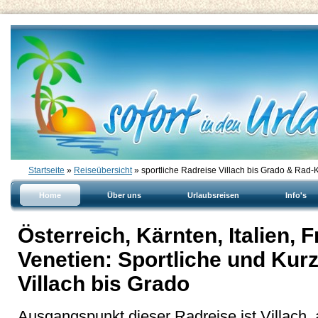
Startseite
»
Reiseübersicht
» sportliche Radreise Villach bis Grado & Rad-
Home
Über uns
Urlaubsreisen
Info's
Österreich, Kärnten, Italien, F
Venetien: Sportliche und Kur
Villach bis Grado
Ausgangspunkt dieser Radreise ist Villach,