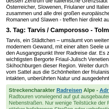
dessen Zentrum die italienische Grenzstadt T
Österreicher, Slowenen, Friulaner und Italie
zusammen und alle drei großen europäisch
Romanen und Slawen - treffen hier direkt au
3. Tag: Tarvis / Camporosso - Tol
Tarvis, ein Städtchen – umsäumt von weiten
modernem Gewand, mit einer alten Seele und 
den Ausgangspunkt Ihrer Radreise dar. Es z
wichtigsten Bergorte Friaul-Julisch Venetien
Skihochburgen dieser Region. Weiter durch
vom Sattel aus die Schönheiten der friulani
intakten, unberührten Natur und ausgedehn
Streckencharakter
Radreisen
Alpe -
Adr
Radtouren vorwiegend auf gut ausgebaut
Nebenstraßen. Nur wenige Teilstücke der 