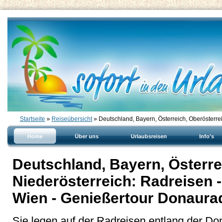
Startseite
»
Reiseübersicht
» Deutschland, Bayern, Österreich, Oberösterreic
Home
Über uns
Urlaubsreisen
Info's
Deutschland, Bayern, Österre
Niederösterreich: Radreisen 
Wien - Genießertour Donaur
Sie legen auf der Radreisen entlang der D