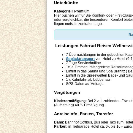
Unterkünfte
Kategorie II Premium
Hier buchen wir für Sie Komfort- oder First-Clas
oder vergleichbar, die besonderen Komfort biete
liegen meist in zentraler Lage.
Ra
Leistungen Fahrrad Reisen Wellness
7 Übernachtungen in der gebuchten Kateg
Gepäcktransport
von Hotel zu Hotel (9-1
7 Tage Servicehotline
1x je Zimmer umfangreiche Reiseunterla
Eintritt in das Sauna und Spa Branitz ( B
Eintritt in die Spreewelten Bade- und Sa
1 x Kahnfahrt ab Lübbenau
GPS-Daten auf Anfrage
Vergütungen
Kinderermäßigung:
Bei 2 voll zahlenden Erwach
(Aufbettung) 40 % Ermäßigung.
Anreiseinfo, Parken, Transfer
Bahn:
Bahnhof Cottbus, Bus oder Taxi zum Hotel
Parken:
in Tiefgarage Hotel ca. 6-, bis 16,- Eur