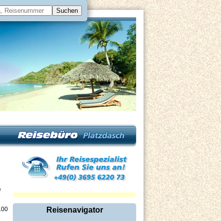
e
.00
Reisenavigator