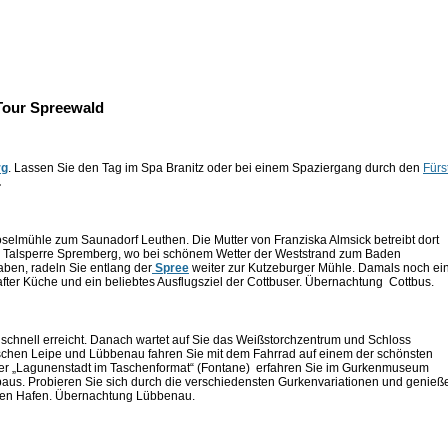
 Tour Spreewald
rg
. Lassen Sie den Tag im Spa Branitz oder bei einem Spaziergang durch den
Fürs
.
Koselmühle zum Saunadorf Leuthen. Die Mutter von Franziska Almsick betreibt dort
ur Talsperre Spremberg, wo bei schönem Wetter der Weststrand zum Baden
aben, radeln Sie entlang der
Spree
weiter zur Kutzeburger Mühle. Damals noch ei
ter Küche und ein beliebtes Ausflugsziel der Cottbuser. Übernachtung Cottbus.
schnell erreicht. Danach wartet auf Sie das Weißstorchzentrum und Schloss
chen Leipe und Lübbenau fahren Sie mit dem Fahrrad auf einem der schönsten
er „Lagunenstadt im Taschenformat“ (Fontane) erfahren Sie im Gurkenmuseum
aus. Probieren Sie sich durch die verschiedensten Gurkenvariationen und genieß
ßen Hafen. Übernachtung Lübbenau.