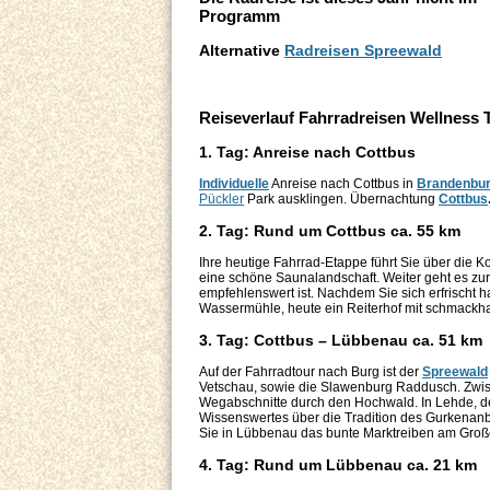
Programm
Alternative
Radreisen Spreewald
Reiseverlauf Fahrradreisen Wellness
1. Tag: Anreise nach Cottbus
Individuelle
Anreise nach Cottbus in
Brandenbu
Pückler
Park ausklingen. Übernachtung
Cottbus
2. Tag: Rund um Cottbus ca. 55 km
Ihre heutige Fahrrad-Etappe führt Sie über die 
eine schöne Saunalandschaft. Weiter geht es z
empfehlenswert ist. Nachdem Sie sich erfrischt h
Wassermühle, heute ein Reiterhof mit schmackhaf
3. Tag: Cottbus – Lübbenau ca. 51 km
Auf der Fahrradtour nach Burg ist der
Spreewald
Vetschau, sowie die Slawenburg Raddusch. Zwis
Wegabschnitte durch den Hochwald. In Lehde, d
Wissenswertes über die Tradition des Gurkenanb
Sie in Lübbenau das bunte Marktreiben am Gro
4. Tag: Rund um Lübbenau ca. 21 km