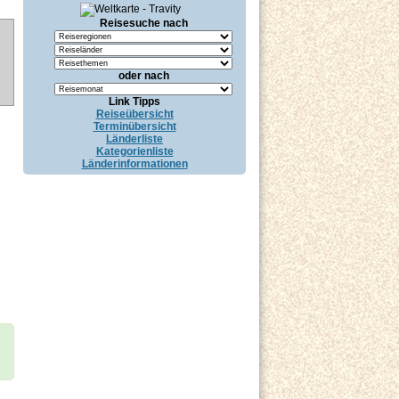
Reisesuche nach
oder nach
Link Tipps
Reiseübersicht
Terminübersicht
Länderliste
Kategorienliste
Länderinformationen