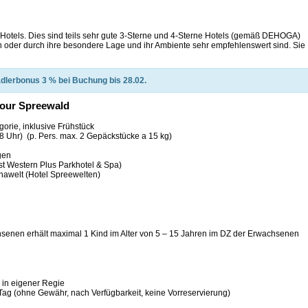
s-Hotels. Dies sind teils sehr gute 3-Sterne und 4-Sterne Hotels (gemäß DEHOGA)
n oder durch ihre besondere Lage und ihr Ambiente sehr empfehlenswert sind. Sie
dlerbonus 3 % bei Buchung bis 28.02.
tour Spreewald
orie, inklusive Frühstück
8 Uhr) (p. Pers. max. 2 Gepäckstücke a 15 kg)
gen
est Western Plus Parkhotel & Spa)
unawelt (Hotel Spreewelten)
senen erhält maximal 1 Kind im Alter von 5 – 15 Jahren im DZ der Erwachsenen
 in eigener Regie
o/Tag (ohne Gewähr, nach Verfügbarkeit, keine Vorreservierung)