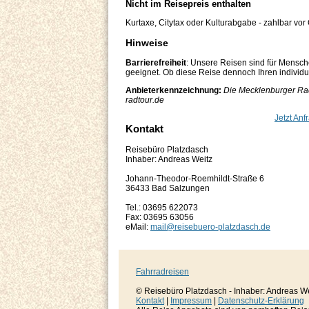
Nicht im Reisepreis enthalten
Kurtaxe, Citytax oder Kulturabgabe - zahlbar vor 
Hinweise
Barrierefreiheit
: Unsere Reisen sind für Mensch
geeignet. Ob diese Reise dennoch Ihren individuel
Anbieterkennzeichnung:
Die Mecklenburger Rad
radtour.de
Jetzt Anf
Kontakt
Reisebüro Platzdasch
Inhaber: Andreas Weitz
Johann-Theodor-Roemhildt-Straße 6
36433 Bad Salzungen
Tel.: 03695 622073
Fax: 03695 63056
eMail:
mail@reisebuero-platzdasch.de
Fahrradreisen
© Reisebüro Platzdasch - Inhaber: Andreas W
Kontakt
|
Impressum
|
Datenschutz-Erklärung