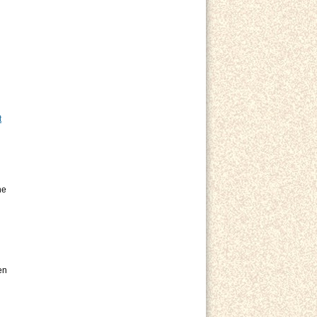
t
ne
en