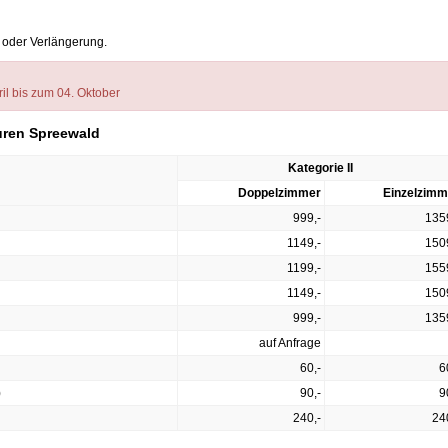
 oder Verlängerung.
il bis zum 04. Oktober
uren Spreewald
Kategorie II
Doppelzimmer
Einzelzimm
999,-
135
1149,-
150
1199,-
155
1149,-
150
999,-
135
auf Anfrage
60,-
6
)
90,-
9
240,-
24