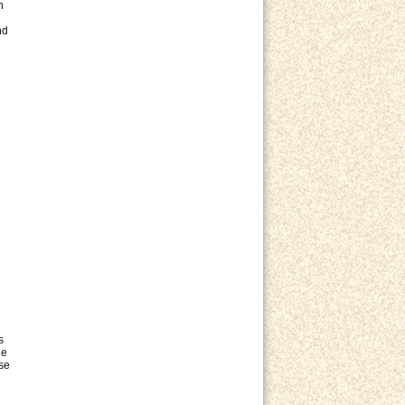
h
nd
n
s
de
se