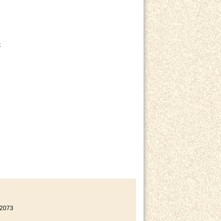
t
22073