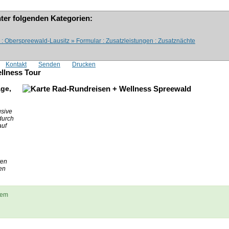
nter folgenden Kategorien:
 : Oberspreewald-Lausitz » Formular : Zusatzleistungen : Zusatznächte
Kontakt
Senden
Drucken
llness Tour
age,
usive
urch
auf
ten
en
hem