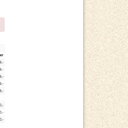
er
9,-
9,-
9,-
9,-
9,-
0,-
0,-
0,-