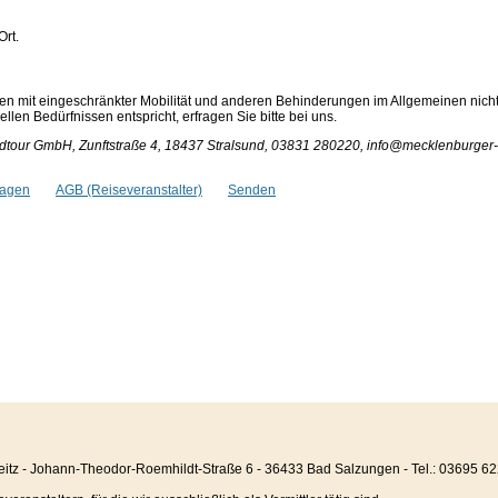
Ort.
en mit eingeschränkter Mobilität und anderen Behinderungen im Allgemeinen nich
len Bedürfnissen entspricht, erfragen Sie bitte bei uns.
tour GmbH, Zunftstraße 4, 18437 Stralsund, 03831 280220, info@mecklenburger-
ragen
AGB (Reiseveranstalter)
Senden
eitz - Johann-Theodor-Roemhildt-Straße 6 - 36433 Bad Salzungen - Tel.: 03695 6