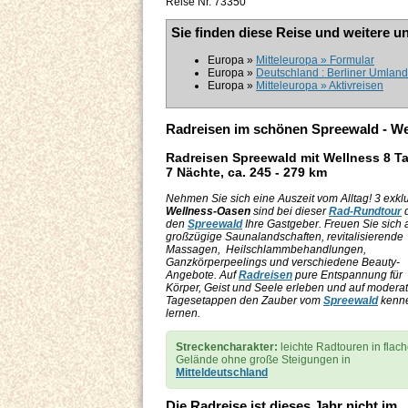
Reise Nr. 73350
Sie finden diese Reise und weitere u
Europa »
Mitteleuropa » Formular
Europa »
Deutschland : Berliner Umland
Europa »
Mitteleuropa » Aktivreisen
Radreisen im schönen Spreewald - We
Radreisen Spreewald mit Wellness 8 T
7 Nächte, ca. 245 - 279 km
Nehmen Sie sich eine Auszeit vom Alltag! 3 exkl
Wellness-Oasen
sind bei dieser
Rad-Rundtour
d
den
Spreewald
Ihre Gastgeber. Freuen Sie sich 
großzügige Saunalandschaften, revitalisierende
Massagen, Heilschlammbehandlungen,
Ganzkörperpeelings und verschiedene Beauty-
Angebote. Auf
Radreisen
pure Entspannung für
Körper, Geist und Seele erleben und auf modera
Tagesetappen den Zauber vom
Spreewald
kenn
lernen.
Streckencharakter:
leichte Radtouren in flac
Gelände ohne große Steigungen in
Mitteldeutschland
Die Radreise ist dieses Jahr nicht im