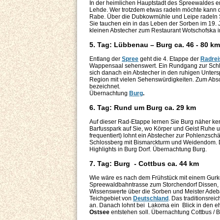
In der heimlichen Hauptstadt des Spreewaldes em
Lehde. Wer trotzdem etwas radeln möchte kann di
Rabe. Über die Dubkowmühle und Leipe radeln Si
Sie tauchen ein in das Leben der Sorben im 19. 
kleinen Abstecher zum Restaurant Wotschofska
5. Tag: Lübbenau – Burg ca. 46 - 80 km
Entlang der
Spree
geht die 4. Etappe der
Radrei
Wappensaal sehenswert. Ein Rundgang zur Schloss
sich danach ein Abstecher in den ruhigen Unters
Region mit vielen Sehenswürdigkeiten. Zum Absch
bezeichnet.
Übernachtung
Burg
.
6. Tag: Rund um Burg ca. 29 km
Auf dieser Rad-Etappe lernen Sie Burg näher ken
Barfusspark auf Sie, wo Körper und Geist Ruhe 
frequentiert) lohnt ein Abstecher zur Pohlenzsch
Schlossberg mit Bis­marckturm und Weidendom. D
Highlights in Burg Dorf. Übernachtung Burg.
7. Tag: Burg - Cottbus ca. 44 km
Wie wäre es nach dem Frühstück mit einem Gurk
Spreewaldbahntrasse zum Storchendorf Dissen, 
Wissenswerte über die Sorben und Meister Adeb
Teichgebiet von
Deutschland
. Das traditionsre
an. Danach lohnt bei Lakoma ein Blick in den 
Ostsee
entstehen soll. Übernachtung Cottbus / 