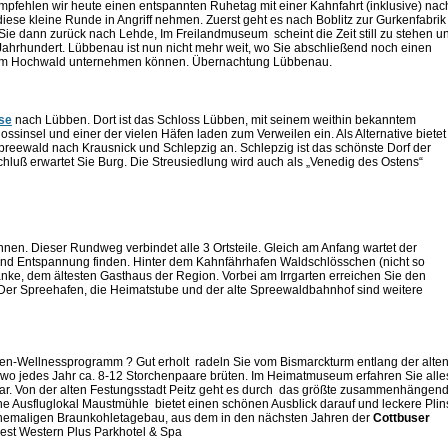
pfehlen wir heute einen entspannten Ruhetag mit einer Kahnfahrt (inklusive) nac
ese kleine Runde in Angriff nehmen. Zuerst geht es nach Boblitz zur Gurkenfabrik
e dann zurück nach Lehde, Im Freilandmuseum scheint die Zeit still zu stehen u
Jahrhundert. Lübbenau ist nun nicht mehr weit, wo Sie abschließend noch einen
 im Hochwald unternehmen können. Übernachtung Lübbenau.
se
nach Lübben. Dort ist das Schloss Lübben, mit seinem weithin bekanntem
insel und einer der vielen Häfen laden zum Verweilen ein. Als Alternative bietet
preewald nach Krausnick und Schlepzig an. Schlepzig ist das schönste Dorf der
luß erwartet Sie Burg. Die Streusiedlung wird auch als „Venedig des Ostens“
nen. Dieser Rundweg verbindet alle 3 Orts­teile. Gleich am Anfang wartet der
und Entspannung finden. Hinter dem Kahnfähr­hafen Waldschlösschen (nicht so
änke, dem ältesten Gasthaus der Region. Vorbei am Irr­garten erreichen Sie den
er Spreehafen, die Heimatstube und der alte Spreewald­bahnhof sind weitere
en-Wellnessprogramm ? Gut erholt radeln Sie vom Bismarckturm entlang der alte
wo jedes Jahr ca. 8-12 Storchenpaare brüten. Im Heimatmuseum erfahren Sie alle
ar. Von der alten Festungsstadt Peitz geht es durch das größte zusammenhängen
iche Ausfluglokal Maustmühle bietet einen schönen Ausblick darauf und leckere Plin
ehemaligen Braunkohletagebau, aus dem in den nächsten Jahren der
Cottbuser
Best Western Plus Parkhotel & Spa