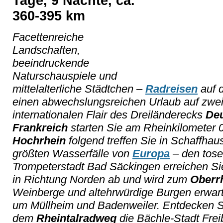
Tage, 9 Nächte, ca.
360-395 km
Facettenreiche
Landschaften,
beeindruckende
Naturschauspiele und
mittelalterliche Städtchen –
Radreisen
auf
einen abwechslungsreichen Urlaub auf zwe
internationalen Flair des Dreiländerecks
Deu
Frankreich
starten Sie am Rheinkilometer 
Hochrhein
folgend treffen Sie in Schaffhau
größten Wasserfälle von
Europa
– den tose
Trompeterstadt Bad Säckingen erreichen Sie
in Richtung Norden ab und wird zum
Oberr
Weinberge und altehrwürdige Burgen erwart
um Müllheim und Badenweiler. Entdecken Si
dem
Rheintalradweg
die Bächle-Stadt Frei