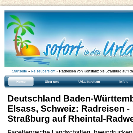
Startseite
»
Reiseübersicht
» Radreisen von Konstanz bis Straßburg auf 
Home
Über uns
Urlaubsreisen
Info's
Deutschland Baden-Württembe
Elsass, Schweiz: Radreisen -
Straßburg auf Rheintal-Radw
Facettenreiche Landschaften, beeindrucke