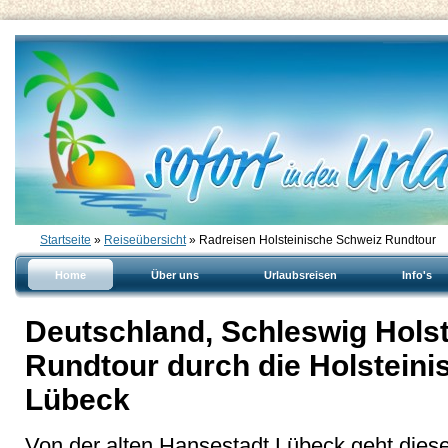
Startseite
»
Reiseübersicht
» Radreisen Holsteinische Schweiz Rundtour
Home
Über uns
Urlaubsreisen
Info's
Deutschland, Schleswig Holst
Rundtour durch die Holsteini
Lübeck
Von der alten Hansestadt Lübeck geht die