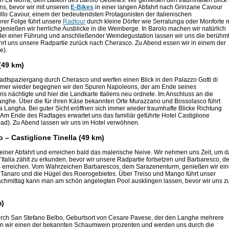
h La Morra, dem Balkon des Barolo Gebietes. Wir genießen den traumhaften Blick 
ns, bevor wir mit unseren
E-Bikes
in einer langen Abfahrt nach Grinzane Cavour
llo Cavour, einem der bedeutendsten Protagonisten der italienischen
rer Folge führt unsere
Radtour
durch kleine Dörfer wie Serralunga oder Monforte m
 genießen wir herrliche Ausblicke in die Weinberge. In Barolo machen wir natürlich
Bei einer Führung und anschließender Weindegustation lassen wir uns die berühm
hrt uns unsere Radpartie zurück nach Cherasco. Zu Abend essen wir in einem der
e).
(49 km)
tadtspaziergang durch Cherasco und werfen einen Blick in den Palazzo Gotti di
. Immer wieder begegnen wir den Spuren Napoleons, der am Ende seines
is nächtigte und hier die Landkarte Italiens neu ordnete. Im Anschluss an die
anghe. Über die für ihren Käse bekannten Orte Murazzano und Bossolasco führt
Langha. Bei guter Sicht eröffnen sich immer wieder traumhafte Blicke Richtung
m Ende des Radtages erwartet uns das familiär geführte Hotel Castiglione
). Zu Abend lassen wir uns im Hotel verwöhnen.
o – Castiglione Tinella (49 km)
 einer Abfahrt und erreichen bald das malerische Neive. Wir nehmen uns Zeit, um d
’Italia zählt zu erkunden, bevor wir unsere Radpartie fortsetzen und Barbaresco, d
 erreichen. Vom Wahrzeichen Barbarescos, dem Sarazenenturm, genießen wir ei
s Tanaro und die Hügel des Roerogebietes. Über Treiso und Mango führt unser
achmittag kann man am schön angelegten Pool ausklingen lassen, bevor wir uns 
m)
urch San Stefano Belbo, Geburtsort von Cesare Pavese, der den Langhe mehrere
chen wir einen der bekannten Schaumwein prozenten und werden uns durch die