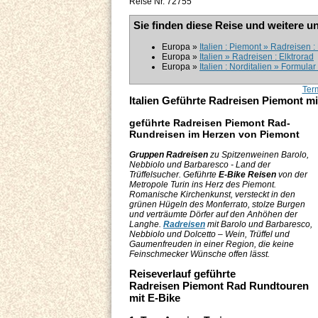
Reise Nr. 72755
Sie finden diese Reise und weitere u
Europa »
Italien : Piemont » Radreisen :
Europa »
Italien » Radreisen : Elktrorad
Europa »
Italien : Norditalien » Formular
Ter
Italien Geführte Radreisen Piemont m
geführte Radreisen Piemont Rad-
Rundreisen im Herzen von Piemont
Gruppen Radreisen
zu Spitzenweinen Barolo,
Nebbiolo und Barbaresco - Land der
Trüffelsucher. Geführte
E-Bike Reisen
von der
Metropole Turin ins Herz des Piemont.
Romanische Kirchenkunst, versteckt in den
grünen Hügeln des Monferrato, stolze Burgen
und verträumte Dörfer auf den Anhöhen der
Langhe.
Radreisen
mit Barolo und Barbaresco,
Nebbiolo und Dolcetto – Wein, Trüffel und
Gaumenfreuden in einer Region, die keine
Feinschmecker Wünsche offen lässt.
Reiseverlauf geführte
Radreisen Piemont Rad Rundtouren
mit E-Bike