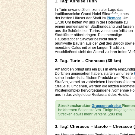
1. Tag: Anreise Turin
In Turin erwartet Sie in zentraler Lage das
traditionsreiche Grand Hotel Sitea*****, eines
der besten Häuser der Stadt im
Piemont
. Um
17.30 Uhr treffen wir uns in der Hotelhalle zu
einem gemeinsamen Stadtrundgang und lassen
uns die Schönheiten Turins von einem örtlichen
Stadtführer näherbringen. Die ehemalige
Hauptstadt der Savoyer besticht durch
prunkvolle Bauten aus der Zeit des Barock sowie
mondäne Cafés mit einer langen Tradition.
Anschließend steht der Abend zu Ihrer freien Ve
2. Tag: Turin – Cherasco (39 km)
Am Morgen bringt uns ein Bus in etwa einstündi
Dörfchen umgesehen haben, starten wir unsere
seine landwirtschaftlichen Produkte wie Pfirsic
Straßen, vorbei an zahlreichen Haselnussfelder
Straße zu umgehen, werden die letzten Kilometer
Klosterkomplex hervorgegangene, vornehme Ho
uns in das vielgelobte Restaurant des Hotels.
Streckencharakter
Gruppenradreise
Piemon
befahrenen Seitenstraßen. Einige hügelige bis
Strecken etwas mehr Verkehr. (283 km)
3. Tag: Cherasco – Barolo – Cherasco 