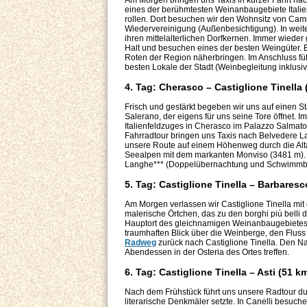
Am Morgen bringen uns Taxis in kurzer Fahrt nac
eines der berühmtesten Weinanbaugebiete Italie
rollen. Dort besuchen wir den Wohnsitz von Cami
Wiedervereinigung (Außenbesichtigung). In weite
ihren mittelalterlichen Dorfkernen. Immer wieder
Halt und besuchen eines der besten Weingüter. 
Roten der Region näherbringen. Im Anschluss fü
besten Lokale der Stadt (Weinbegleitung inklusiv
4. Tag: Cherasco – Castiglione Tinella 
Frisch und gestärkt begeben wir uns auf einen S
Salerano, der eigens für uns seine Tore öffnet
Italienfeldzuges in Cherasco im Palazzo Salmator
Fahrradtour bringen uns Taxis nach Belvedere L
unsere Route auf einem Höhenweg durch die Alta 
Seealpen mit dem markanten Monviso (3481 m). A
Langhe*** (Doppelübernachtung und Schwimmbad
5. Tag: Castiglione Tinella – Barbaresc
Am Morgen verlassen wir Castiglione Tinella mit
malerische Örtchen, das zu den borghi più belli d
Hauptort des gleichnamigen Weinanbaugebietes
traumhaften Blick über die Weinberge, den Flus
Radweg
zurück nach Castiglione Tinella. Den N
Abendessen in der Osteria des Ortes treffen.
6. Tag: Castiglione Tinella – Asti (51 k
Nach dem Frühstück führt uns unsere Radtour d
literarische Denkmäler setzte. In Canelli besu