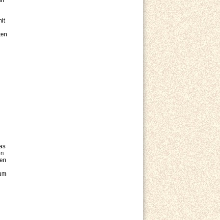
in
it
ten
as
en
nen
zum