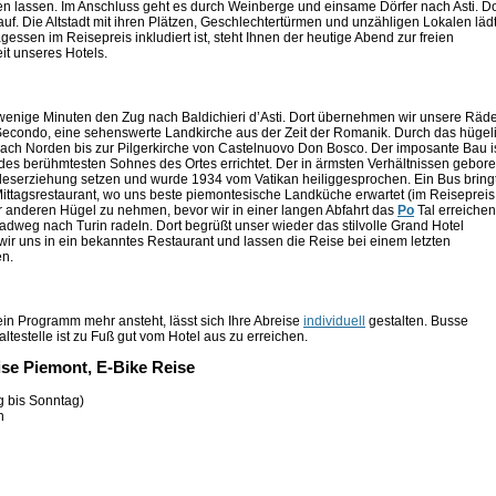
n lassen. Im Anschluss geht es durch Weinberge und einsame Dörfer nach Asti. Do
uf. Die Altstadt mit ihren Plätzen, Geschlechtertürmen und unzähligen Lokalen läd
ssen im Reisepreis inkludiert ist, steht Ihnen der heutige Abend zur freien
it unseres Hotels.
enige Minuten den Zug nach Baldichieri d’Asti. Dort übernehmen wir unsere Räd
 Secondo, eine sehenswerte Landkirche aus der Zeit der Romanik. Durch das hügel
ach Norden bis zur Pilgerkirche von Castelnuovo Don Bosco. Der imposante Bau i
des berühmtesten Sohnes des Ortes errichtet. Der in ärmsten Verhältnissen gebor
deserziehung setzen und wurde 1934 vom Vatikan heiliggesprochen. Ein Bus bring
Mittagsrestaurant, wo uns beste piemontesische Landküche erwartet (im Reisepreis
der anderen Hügel zu nehmen, bevor wir in einer langen Abfahrt das
Po
Tal erreichen
dweg nach Turin radeln. Dort begrüßt unser wieder das stilvolle Grand Hotel
r uns in ein bekanntes Restaurant und lassen die Reise bei einem letzten
n.
ein Programm mehr ansteht, lässt sich Ihre Abreise
individuell
gestalten. Busse
testelle ist zu Fuß gut vom Hotel aus zu erreichen.
se Piemont, E-Bike Reise
g bis Sonntag)
n