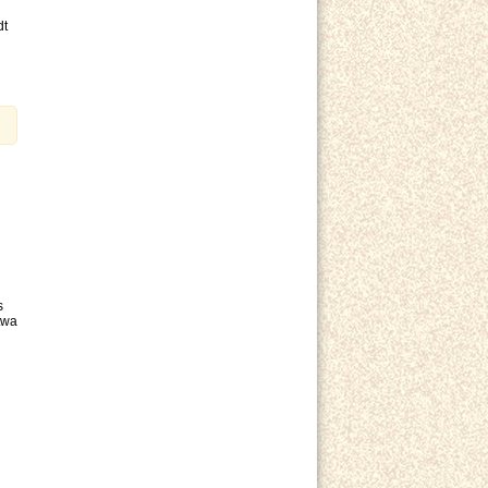
dt
s
twa