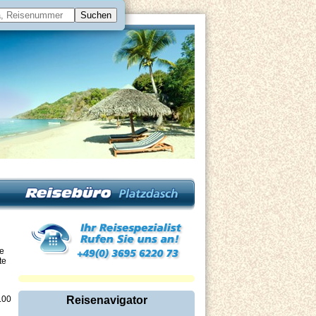
le
te
.00
Reisenavigator