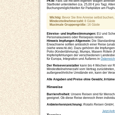
PKW:
Falls Sie mit dem eigenen Wagen anreise
Starthotel unterstellen (ca. 25,00 € pro Tag). 
Buchungsmöglichkeiten für Parkplätze am Flugha
Wichtig:
Bevor Sie Ihre Anreise selbst buchen, v
Mindestteilnehmerzahl:
8 Gäste
Maximale Gruppengröße:
16 Gäste
Einreise- und Impfbestimmungen:
EU und Schw
Personalausweis oder Reisepass reisen.
Hinweis Impfungen Allgemein:
Die Standardimp
Erwachsene sollten anlässlich einer Reise (una
(siehe www.rki.de). Dazu gehören die Impfungen 
Polio (Kinderlähmung), Mumps, Masern Röteln (M
Impfempfehlungen der verschiedenen Landesbeh
für Europa, Integration und Äußeres in
Österreich
Der Reiseveranstalter
kann bis 4 Wochen vor R
Mindestteilnehmerzahl vom Vertrag zurücktreten, 
außergewöhnliche Umstände ein, kann der Verans
Alle Angaben und Preise ohne Gewähr, Irrtüme
Hinweise
Barrierefreiheit
: Unsere Reisen sind für Mensch
geeignet. Ob diese Reise dennoch Ihren individuel
Anbieterkennzeichnung:
Rotalis Reisen GmbH, J
Jetzt Anf