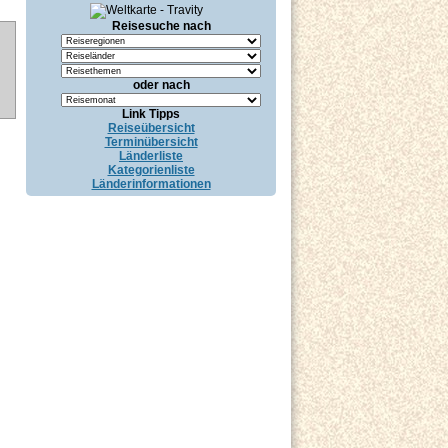
Reisesuche nach
oder nach
Link Tipps
Reiseübersicht
Terminübersicht
Länderliste
Kategorienliste
Länderinformationen