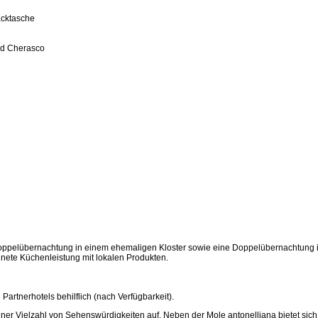
äcktasche
und Cherasco
ne Doppelübernachtung in einem ehemaligen Kloster sowie eine Doppelübernachtung 
ete Küchenleistung mit lokalen Produkten.
Partnerhotels behilflich (nach Verfügbarkeit).
einer Vielzahl von Sehenswürdigkeiten auf. Neben der Mole antonelliana bietet sich