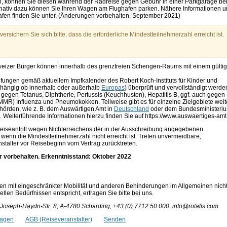
n, können Sie diesen während der Radreise gegen Gebühr in einer Parkgarage be
Alternativ dazu können Sie Ihren Wagen am Flughafen parken. Nähere Informationen 
fen finden Sie unter. (Änderungen vorbehalten, September 2021)
ersichern Sie sich bitte, dass die erforderliche Mindestteilnehmerzahl erreicht ist.
eizer Bürger können innerhalb des grenzfreien Schengen-Raums mit einem gülti
fungen gemäß aktuellem Impfkalender des Robert Koch-Instituts für Kinder und
bhängig ob innerhalb oder außerhalb
Europas
) überprüft und vervollständigt werde
gegen Tetanus, Diphtherie, Pertussis (Keuchhusten), Hepatitis B, ggf. auch gegen
MR) Influenza und Pneumokokken. Teilweise gibt es für einzelne Zielgebiete weit
örden, wie z. B. dem Auswärtigen Amt in
Deutschland
oder dem Bundesministeri
. Weiterführende Informationen hierzu finden Sie auf https://www.auswaertiges-amt
eiseantritt wegen Nichterreichens der in der Ausschreibung angegebenen
wenn die Mindestteilnehmerzahl nicht erreicht ist. Treten unvermeidbare,
talter vor Reisebeginn vom Vertrag zurücktreten.
r vorbehalten. Erkenntnisstand: Oktober 2022
en mit eingeschränkter Mobilität und anderen Behinderungen im Allgemeinen nich
len Bedürfnissen entspricht, erfragen Sie bitte bei uns.
oseph-Haydn-Str. 8, A-4780 Schärding, +43 (0) 7712 50 000, info@rotalis.com
ragen
AGB (Reiseveranstalter)
Senden