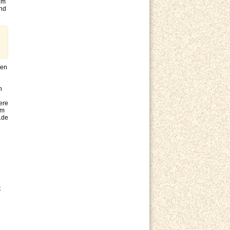
im
und
gen
n
ere
um
.de
t