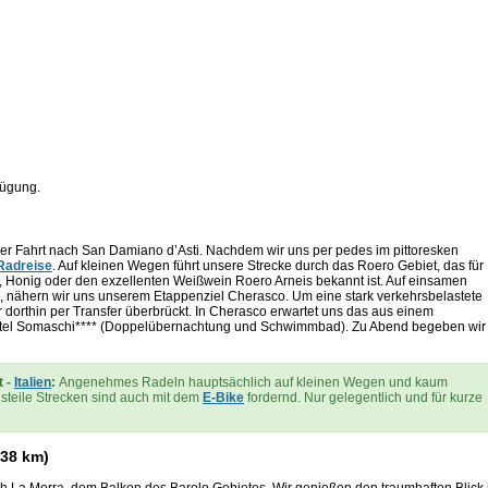
rfügung.
ger Fahrt nach San Damiano d’Asti. Nachdem wir uns per pedes im pittoresken
Radreise
. Auf kleinen Wegen führt unsere Strecke durch das Roero Gebiet, das für
he, Honig oder den exzellenten Weißwein Roero Arneis bekannt ist. Auf einsamen
n, nähern wir uns unserem Etappenziel Cherasco. Um eine stark verkehrsbelastete
 dorthin per Transfer überbrückt. In Cherasco erwartet uns das aus einem
tel Somaschi**** (Doppelübernachtung und Schwimmbad). Zu Abend begeben wir
t
-
Italien
:
Angenehmes Radeln hauptsächlich auf kleinen Wegen und kaum
 steile Strecken sind auch mit dem
E-Bike
fordernd. Nur gelegentlich und für kurze
(38 km)