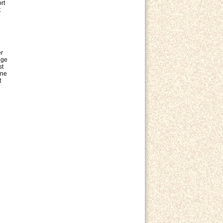
rt
t
er
ige
st
ene
t