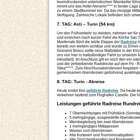
beeindruckenden unterirdischen Weinkeller führe
nimmt uns das Hotel Aleramo**** in bester Lage a
zu einem Stadtbummel ein. Da das morgige Mittage
Verfügung. Zahlreiche Lokale befinden sich unwe
7. TAG: Asti – Turin (54 km)
Um den Frühverkehr zu meiden, nehmen wir für w
und erreichen nach kurzer Fahrt die Kirche San
Monferrato führt die letzte Etappe der
Radreise
n
bereits von weitem sichtbar und wurde zu Ehren 
Giovanni Bosco sollte neue Maßstäbe in der Kin
uns von hier in halbstündiger Fahrt zu unserem 
inkludiert). Im Anschluss gilt es noch den ein o
und die verbleibende Radstrecke auf dem Po - Ra
Sitea*****. Zum Abschlussabendessen begeben wi
gemeinsamen Abendessen gebührend ausklinge
8. TAG: Turin - Abreise
Heute endet Ihre
geführte Radreise
. Da heute k
verkehren laufend zum Flughafen Caselle. Die Hal
Leistungen geführte Radreise Rundrei
7 Übernachtungen mit Frühstück (Sonnta
5 mehrgängige, ausgewählte Abendesse
Weinbegleitung bei zwei Abendessen
1 mehrgängiges Mittagessen
Wasser zum Abendessen
Alle Kurtaxen und Tourismusabgaben
Alle Zwischentransfers laut Programm