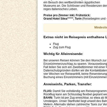
ein Besuch des weltberühmten ägyptischen
Museums an. Die Schlösser und Residenzen der 
reges italienisches Leben.
Preise pro Zimmer inkl. Frühstück:
Grand Hotel Sitea*****, Turin
(Reisebeginn und -
Mindestte
Extras nicht im Reisepreis enthaltene 
Flug
Zug zum Flug
Wichtig für Alleinreisende:
Bei unseren Reisen können Sie den Wunsch zur 
Einzelzimmerzuschlag zu sparen. Voraussetzung 
Fall teilen Sie sich ein Zweibettzimmer mit ein
Datenschutzgründen dürfen wir die Kontaktdaten 
vier Wochen vor Reiseantritt, keine Reservierun
Buchung eines Einzelzimmers (mit Einzelzimmerz
Anreiseinfo, Parken, Transfer:
FLUG:
Damit Sie vollständig am Reiseprogramm t
Rückflug kann am Schlusstag flexibel geplant we
BAHN:
Turin ist per Zug erreichbar, so etwa ab
Umsteigen. Unser Starthotel liegt unweit des Ba
Metern. Alternativ stehen zahlreiche Taxis zur Ve