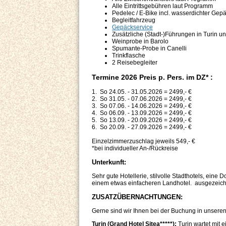
Alle Eintrittsgebühren laut Programm
Pedelec / E-Bike incl. wasserdichter Gep
Begleitfahrzeug
Gepäckservice
Zusätzliche (Stadt-)Führungen in Turin 
Weinprobe in Barolo
Spumante-Probe in Canelli
Trinkflasche
2 Reisebegleiter
Termine 2026 Preis p. Pers. im DZ* :
1. So 24.05. - 31.05.2026 = 2499,- €
2. So 31.05. - 07.06.2026 = 2499,- €
3. So 07.06. - 14.06.2026 = 2499,- €
4. So 06.09. - 13.09.2026 = 2499,- €
5. So 13.09. - 20.09.2026 = 2499,- €
6. So 20.09. - 27.09.2026 = 2499,- €
Einzelzimmerzuschlag jeweils 549,- €
*bei individueller An-/Rückreise
Unterkunft:
Sehr gute Hotellerie, stilvolle Stadthotels, ei
einem etwas einfacheren Landhotel. ausgezeichn
ZUSATZÜBERNACHTUNGEN:
Gerne sind wir Ihnen bei der Buchung in unseren 
Turin (Grand Hotel Sitea*****):
Turin wartet mit 