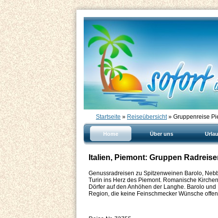
Startseite
»
Reiseübersicht
» Gruppenreise Pie
Home
Über uns
Urla
Italien, Piemont: Gruppen Radreis
Genussradreisen zu Spitzenweinen Barolo, Nebb
Turin ins Herz des Piemont. Romanische Kirchenk
Dörfer auf den Anhöhen der Langhe. Barolo und 
Region, die keine Feinschmecker Wünsche offen 