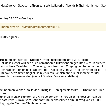
Herzöge von Savoyen zählen zum Weltkulturerbe. Abends blüht in der jungen Sta
ende) DZ / EZ auf Anfrage
ilnehmerzahl: 8 / Maximalteilnehmerzahl: 16
Leistungen :
Buchung eines halben Doppelzimmers hinterlegen, um eventuell den
ist, dass dieser Wunsch auch von anderen Mitreisenden geäußert wird. In diesem
er Person Ihres Geschlechts. Zuteilung, geordnet nach Eingang der Anmeldungen. Au
der zweiten Person nicht weitergeben. Sollte bis zum Versand der Zimmerlisten, e
g im Zweibettzimmer möglich sein, erklären Sie sich ohne Rücksprache mit der
uschlag) einverstanden (siehe AGB des Reiseveranstalters).
eilnehmen können, sollte der Hinflug in Turin spätestens um 15 Uhr landen. Der
rden.
 München in ca. 9 Stunden. Die Anreise per Bahn erfordert zumindest einmaliges
hnhofs Porta Nuova. Vom Bahnhof zum Starthotel ist es ein Fußweg von ca. 600
rfügung, die Sie zum Starthotel fahren.