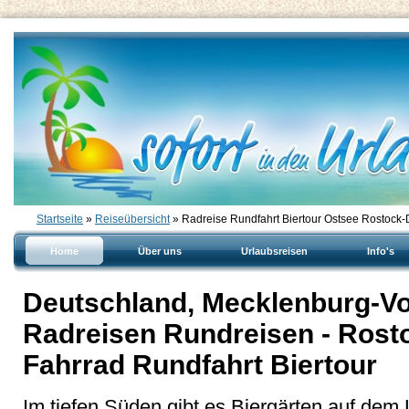
Startseite
»
Reiseübersicht
» Radreise Rundfahrt Biertour Ostsee Rostock
Home
Über uns
Urlaubsreisen
Info's
Deutschland, Mecklenburg-V
Radreisen Rundreisen - Rost
Fahrrad Rundfahrt Biertour
Im tiefen Süden gibt es Biergärten auf dem