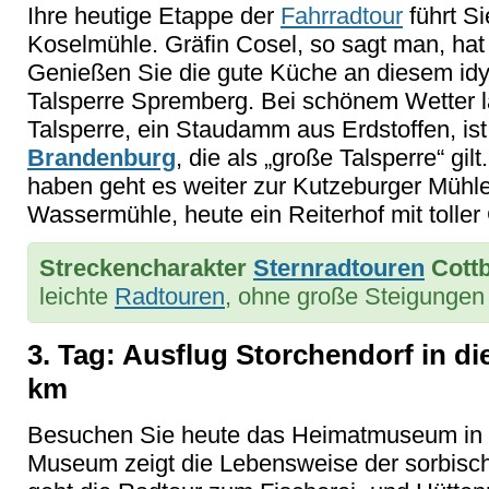
Ihre heutige Etappe der
Fahrradtour
führt Si
Koselmühle. Gräfin Cosel, so sagt man, hat 
Genießen Sie die gute Küche an diesem idyl
Talsperre Spremberg. Bei schönem Wetter l
Talsperre, ein Staudamm aus Erdstoffen, ist 
Brandenburg
, die als „große Talsperre“ gil
haben geht es weiter zur Kutzeburger Mühl
Wassermühle, heute ein Reiterhof mit toller 
Streckencharakter
Sternradtouren
Cottb
leichte
Radtouren
, ohne große Steigungen
3. Tag: Ausflug Storchendorf in di
km
Besuchen Sie heute das Heimatmuseum in D
Museum zeigt die Lebensweise der sorbisch