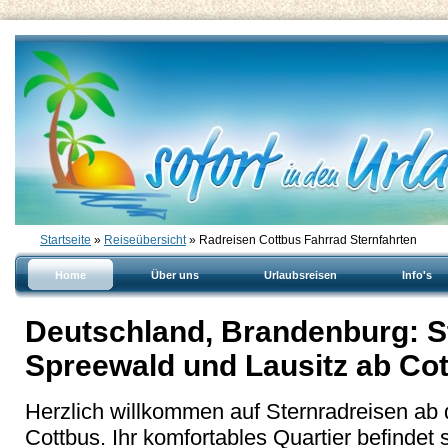
Startseite
»
Reiseübersicht
» Radreisen Cottbus Fahrrad Sternfahrten
Home
Über uns
Urlaubsreisen
Info's
Deutschland, Brandenburg: S
Spreewald und Lausitz ab Co
Herzlich willkommen auf Sternradreisen ab
Cottbus. Ihr komfortables Quartier befindet 