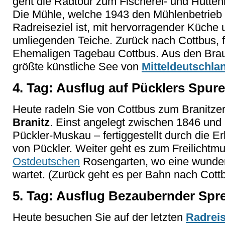
geht die Radtour zum Fischerei- und Hütt
Die Mühle, welche 1943 den Mühlenbetrieb ei
Radreiseziel ist, mit hervorragender Küche u
umliegenden Teiche. Zurück nach Cottbus, 
Ehemaligen Tagebau Cottbus. Aus den Brau
größte künstliche See von
Mitteldeutschla
4. Tag: Ausflug auf Pücklers Spure
Heute radeln Sie von Cottbus zum Branitz
Branitz
. Einst angelegt zwischen 1846 un
Pückler-Muskau – fertiggestellt durch die E
von Pückler. Weiter geht es zum Freilicht
Ostdeutschen
Rosengarten, wo eine wunder
wartet. (Zurück geht es per Bahn nach Cottb
5. Tag: Ausflug Bezaubernder Spr
Heute besuchen Sie auf der letzten
Radrei