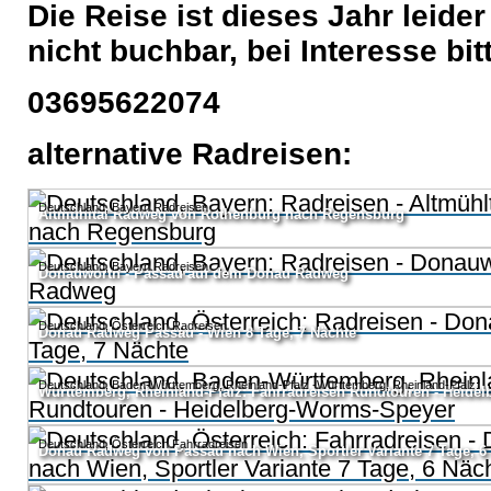
Die Reise ist dieses Jahr leider
nicht buchbar, bei Interesse bit
03695622074
alternative Radreisen:
Deutschland, Bayern Radreisen
Altmühltal Radweg von Rothenburg nach Regensburg
Deutschland, Bayern Radreisen
Donauwörth - Passau auf dem Donau Radweg
Deutschland, Österreich Radreisen
Donau Radweg Passau - Wien 8 Tage, 7 Nächte
Deutschland, Baden-Württemberg, Rheinland-Pfalz -Württemberg, Rheinland-Pfalz:
Württemberg, Rheinland-Pfalz: Fahrradreisen Rundtouren - Heide
Deutschland, Österreich Fahrradreisen
Donau Radweg von Passau nach Wien, Sportler Variante 7 Tage, 6