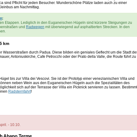
ica sind Pflicht für jeden Besucher. Wunderschöne Plätze laden auch zu einer
Kleinbus am Nachmittag.
en
:
en Etappen. Lediglich in den Euganeischen Hügeln sind kürzere Steigungen zu
ebenstraßen und
Radwegen
mit überwiegend auf asphaltierten Strecken. In den
nen.
35 km
er Wasserstraßen durch Padua. Diese bilden ein geniales Geflecht um die Stadt de
er, Antoniuskirche, Cafe Petrocchi oder der Prato della Valle, die Route führt zu 
gel bis zur Villa dei Vescovi. Sie ist der Prototyp einer venezianischen Villa und
ec können neben Wein aus den Euganeischen Hügeln auch die Spezialitäten des
ichkeit sich auf der Terrasse der Villa ein Picknick servieren zu lassen. Bestimm
hönen
Radsternfahrt
!
ril. - 10.10.
 ab Abano Terme