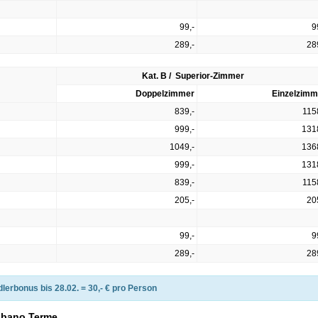
99,-
9
289,-
28
Kat. B / Superior-Zimmer
Doppelzimmer
Einzelzimm
839,-
115
999,-
131
1049,-
136
999,-
131
839,-
115
205,-
20
99,-
9
289,-
28
lerbonus bis 28.02. = 30,- € pro Person
 Abano Terme