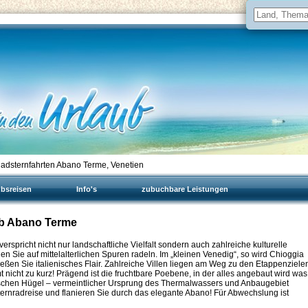
adsternfahrten Abano Terme, Venetien
ubsreisen
Info's
zubuchbare Leistungen
 ab Abano Terme
spricht nicht nur landschaftliche Vielfalt sondern auch zahlreiche kulturelle
 Sie auf mittelalterlichen Spuren radeln. Im „kleinen Venedig“, so wird Chioggia
en Sie italienisches Flair. Zahlreiche Villen liegen am Weg zu den Etappenziele
 nicht zu kurz! Prägend ist die fruchtbare Poebene, in der alles angebaut wird was
schen Hügel – vermeintlicher Ursprung des Thermalwassers und Anbaugebiet
ernradreise und flanieren Sie durch das elegante Abano! Für Abwechslung ist