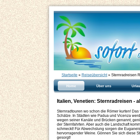
Startseite
»
Reiseübersicht
» Sternradreisen R
Home
Über uns
Urla
Italien, Venetien: Sternradreisen -
Sternradtouren wo schon die Römer kurten! Das ver
Schätze. In Städten wie Padua und Vicenza werden
wegen seiner Kanäle und Brücken genannt, genieß
der Sternfahrten. Aber auch die Landschaft kommt
schmeckt! Für Abwechslung sorgen die Euganei
hervorragender Weine. Gönnen Sie sich diese St
gesorgt!