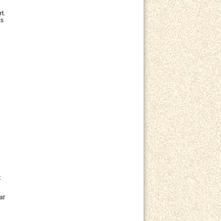
t.
as
t
at