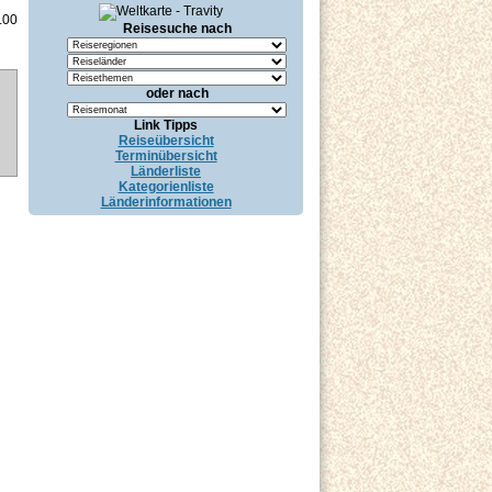
.00
Reisesuche nach
oder nach
Link Tipps
Reiseübersicht
Terminübersicht
Länderliste
Kategorienliste
Länderinformationen