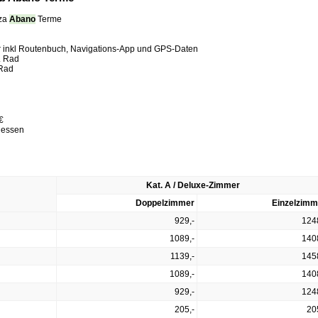
aza
Abano
Terme
er inkl Routenbuch, Navigations-App und GPS-Daten
. Rad
 Rad
€
dessen
Kat. A / Deluxe-Zimmer
Doppelzimmer
Einzelzimm
929,-
124
1089,-
140
1139,-
145
1089,-
140
929,-
124
205,-
20