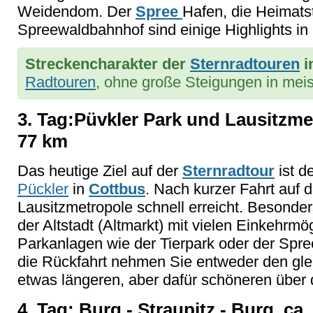
Weidendom. Der
Spree
Hafen, die Heimats
Spreewaldbahnhof sind einige Highlights in 
Streckencharakter der
Sternradtouren
i
Radtouren
, ohne große Steigungen in mei
3. Tag:Püvkler Park und Lausitzmet
77 km
Das heutige Ziel auf der
Sternradtour
ist d
Pückler
in
Cottbus
. Nach kurzer Fahrt auf
Lausitzmetropole schnell erreicht. Besonde
der Altstadt (Altmarkt) mit vielen Einkehrm
Parkanlagen wie der Tierpark oder der Spr
die Rückfahrt nehmen Sie entweder den gl
etwas längeren, aber dafür schöneren über d
4. Tag: Burg - Straupitz - Burg, ca