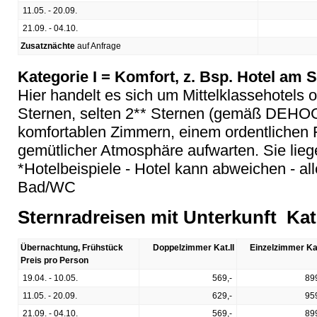
11.05. - 20.09.
21.09. - 04.10.
Zusatznächte
auf Anfrage
Kategorie I = Komfort, z. Bsp. Hotel am
Hier handelt es sich um Mittelklassehotels 
Sternen, selten 2** Sternen (gemäß DEHOGA
komfortablen Zimmern, einem ordentlichen 
gemütlicher Atmosphäre aufwarten. Sie liege
*Hotelbeispiele - Hotel kann abweichen - a
Bad/WC
Sternradreisen mit Unterkunft Kat.
Übernachtung, Frühstück
Doppelzimmer Kat.II
Einzelzimmer Kat
Preis pro Person
19.04. - 10.05.
569,-
89
11.05. - 20.09.
629,-
95
21.09. - 04.10.
569,-
89