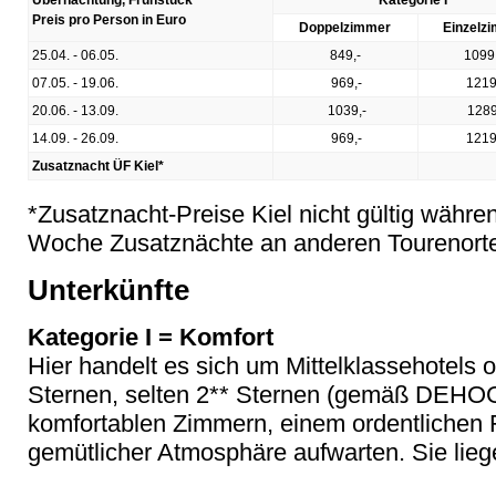
Übernachtung, Frühstück
Kategorie I
Preis pro Person in Euro
Doppelzimmer
Einzelz
25.04. - 06.05.
849,-
1099
07.05. - 19.06.
969,-
1219
20.06. - 13.09.
1039,-
1289
14.09. - 26.09.
969,-
1219
Zusatznacht ÜF Kiel*
*Zusatznacht-Preise Kiel nicht gültig währen
Woche Zusatznächte an anderen Tourenorte
Unterkünfte
Kategorie I = Komfort
Hier handelt es sich um Mittelklassehotels 
Sternen, selten 2** Sternen (gemäß DEHOGA
komfortablen Zimmern, einem ordentlichen 
gemütlicher Atmosphäre aufwarten. Sie lie